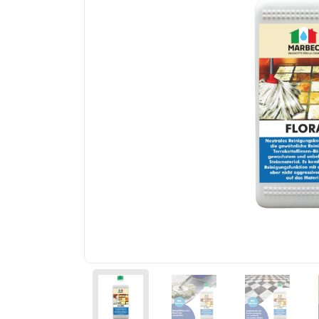
Körner und Zement
Badreinigung
Lino