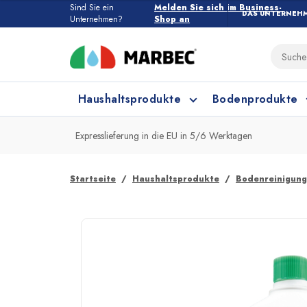
Sind Sie ein
Melden Sie sich im Business-
DAS UNTERNEH
Unternehmen?
Shop an
Haushaltsprodukte
Bodenprodukte
Expresslieferung in die EU in 5/6 Werktagen
Haushaltsprodukte
Alle Bodenprodukte
Startseite
Haushaltsprodukte
Bodenreinigung
Feinsteinzeug und Keramik
Küchenreinigung