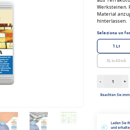
aus Terrakot
Werksteinen. R
leum, PVC und Gummi
Zubehör
Material anzu
hinterlassen.
Seleziona un fo
1 Lt
5Ltx4Stck
FLORA
-
+
Menge
Beachten Sie imm
Laden Sie I
und erhalte