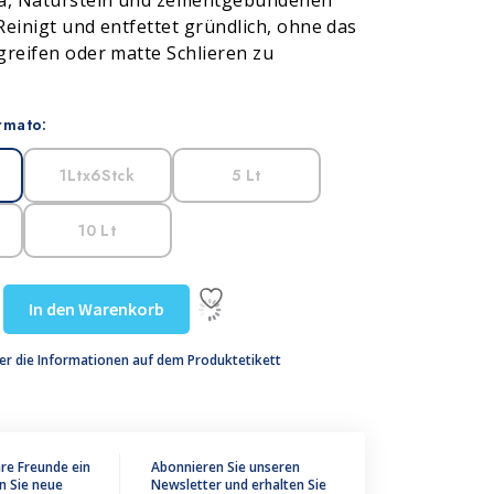
ta, Naturstein und zementgebundenen
einigt und entfettet gründlich, ohne das
greifen oder matte Schlieren zu
rmato:
1Ltx6Stck
5 Lt
10 Lt
In den Warenkorb
er die Informationen auf dem Produktetikett
hre Freunde ein
Abonnieren Sie unseren
n Sie neue
Newsletter und erhalten Sie