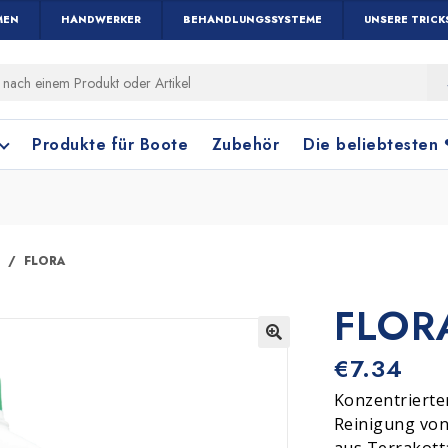
MEN
HANDWERKER
BEHANDLUNGSSYSTEME
UNSERE TRICK
Produkte für Boote
Zubehör
Die beliebtesten
FLORA
FLOR
Holz und Parkett
Fensterreinigung
Terrakottafliese
Bodenreinigung
🔍
€
7.34
Konzentrierte
Reinigung vo