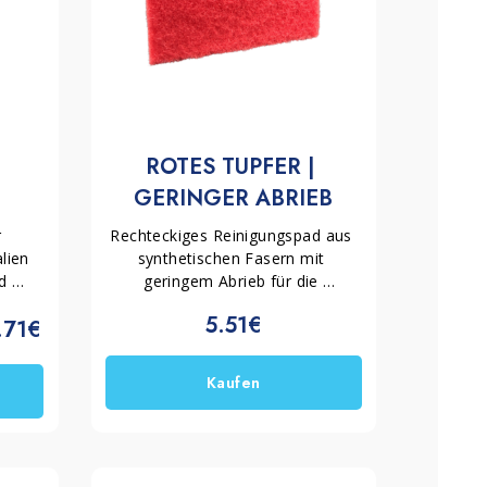
ROTES TUPFER | 
GERINGER ABRIEB
 
Rechteckiges Reinigungspad aus 
ien 
synthetischen Fasern mit 
d 
geringem Abrieb für die 
 
Intensivreinigung von 
5.51€
.71€
Terrakotta-, Naturstein-, 
Marmor-, zementgebundenen 
Werkstoff- und Holzböden.
Kaufen