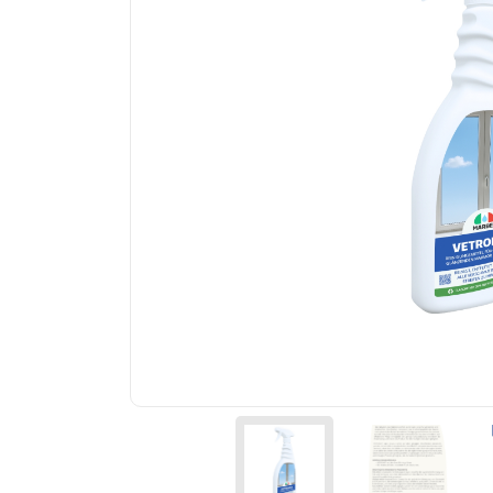
Körner und Zement
Badreinigung
Lino