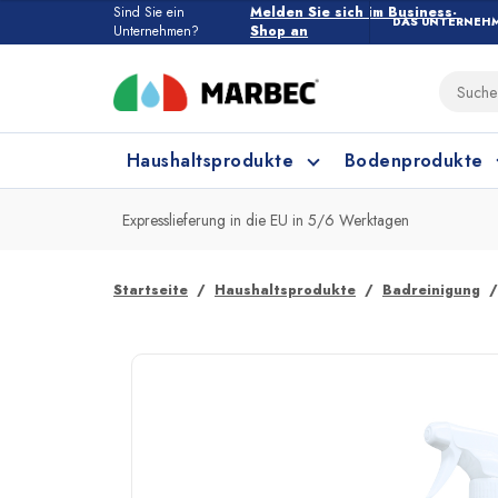
Sind Sie ein
Melden Sie sich im Business-
DAS UNTERNEH
Unternehmen?
Shop an
Haushaltsprodukte
Bodenprodukte
Expresslieferung in die EU in 5/6 Werktagen
Haushaltsprodukte
Alle Bodenprodukte
Startseite
Haushaltsprodukte
Badreinigung
Feinsteinzeug und Keramik
Küchenreinigung