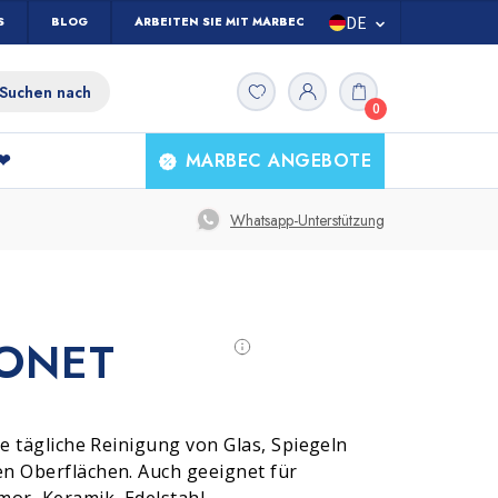
DE
S
BLOG
ARBEITEN SIE MIT MARBEC ZUSAMMEN
IT
0
ES
UK
 ❤
MARBEC ANGEBOTE
FR
Welche Boden müssen Sie
Alle
Whatsapp-Unterstützung
Haushaltsprodukte
reinigen?
ONET
Wäsche und Textilien
Marmor und Steine
ie tägliche Reinigung von Glas, Spiegeln
n Oberflächen. Auch geeignet für