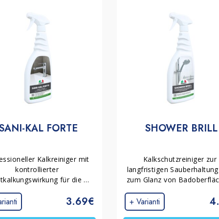
terlassen.
inigung von Fenstern und Rahmen (und wie man
n?
igungsmethode zu wählen. Außerdem zeigen
sowie glänzende Oberflächen länger sauber
 werden, um Glas und glänzende Oberflächen
en.
SANI-KAL FORTE
SHOWER BRILL
essioneller Kalkreiniger mit 
Kalkschutzreiniger zur 
kontrollierter 
langfristigen Sauberhaltung
tkalkungswirkung für die 
zum Glanz von Badoberfläc
Intensivreinigung von 
Entfernt Kalkrückstände u
3.69€
4
Badoberflächen mit 
bildet eine unsichtbare 
rianti
+ Varianti
näckigen Verkrustungen. Er 
Schutzschicht, die neuen