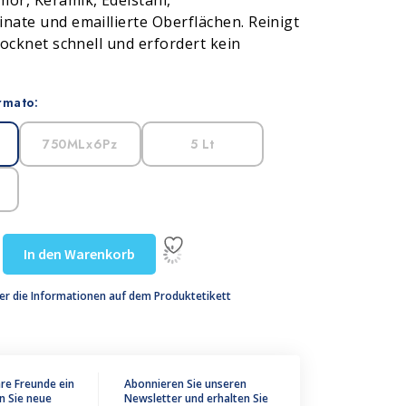
mor, Keramik, Edelstahl,
nate und emaillierte Oberflächen. Reinigt
trocknet schnell und erfordert kein
rmato:
750MLx6Pz
5 Lt
In den Warenkorb
er die Informationen auf dem Produktetikett
hre Freunde ein
Abonnieren Sie unseren
n Sie neue
Newsletter und erhalten Sie