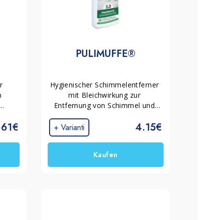
PULIMUFFE®
 
Hygienischer Schimmelentferner 
 
mit Bleichwirkung zur 
Entfernung von Schimmel und 
pfen 
organischen 
.61€
4.15€
Schwarzverfärbungen auf 
+ Varianti
ffen 
Badoberflächen, in 
Duschkabinen, auf Fliesen und 
Kaufen
Putz.