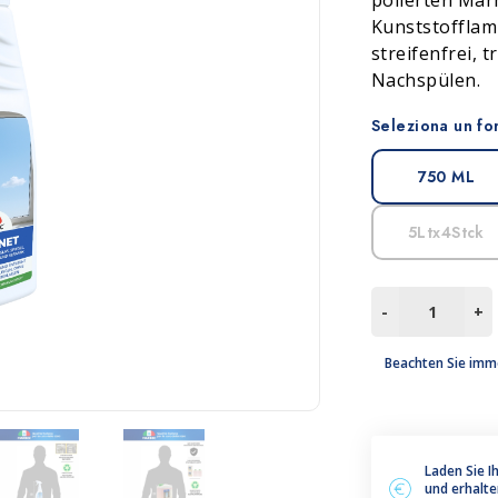
polierten Mar
Kunststofflami
leum, PVC und Gummi
Zubehör
streifenfrei, 
Nachspülen.
Seleziona un fo
750 ML
5Ltx4Stck
VETRONET
-
+
Menge
Beachten Sie imm
Laden Sie I
und erhalte