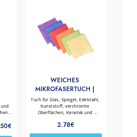
WEICHES 
MIKROFASERTUCH | 
MARBEC
Tuch für Glas, Spiegel, Edelstahl, 
 und 
Kunststoff, verchromte 
hen. 
Oberflächen, Keramik und 
nd 
Emaille. Reinigt schonend ohne 
2.78€
.50€
zu kratzen, mit verstärktem, 
 
reißfestem Rand. Für alle 