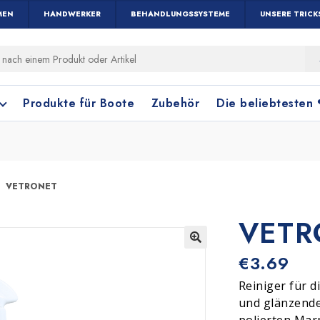
MEN
HANDWERKER
BEHANDLUNGSSYSTEME
UNSERE TRICK
Produkte für Boote
Zubehör
Die beliebtesten
VETRONET
VETR
Holz und Parkett
Fensterreinigung
Terrakottafliese
Bodenreinigung
🔍
€
3.69
Reiniger für d
und glänzende