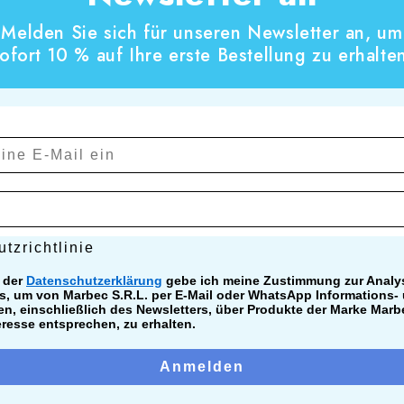
 pH-neutralem Konzentrat zur schonenden
Melden Sie sich für unseren Newsletter an, um
n;
ofort 10 % auf Ihre erste Bestellung zu erhalte
ichtlinie
tzrichtlinie
 der
Datenschutzerklärung
gebe ich meine Zustimmung zur Analy
s, um von Marbec S.R.L. per E-Mail oder WhatsApp Informations-
n, einschließlich des Newsletters, über Produkte der Marke Marb
eresse entsprechen, zu erhalten.
Anmelden