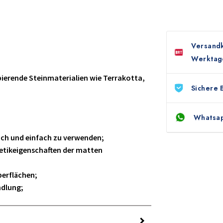
Versandk
Werktag
bierende Steinmaterialien wie Terrakotta,
Sichere 
Whatsap
lich und einfach zu verwenden;
etikeigenschaften der matten
berflächen;
ndlung;
n;
der Umgebung;