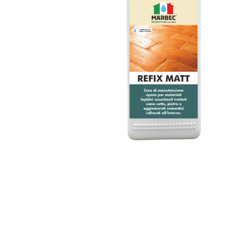
Körner und Zement
Badreinigung
Lino