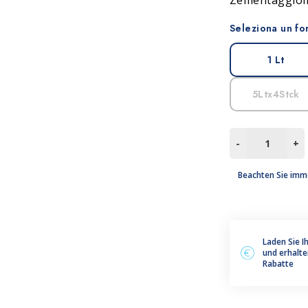
Zementagglom
leum, PVC und Gummi
Zubehör
Seleziona un fo
1 Lt
5Ltx4Stck
REFIX
-
+
MATT
Menge
Beachten Sie imm
Laden Sie I
und erhalte
Rabatte