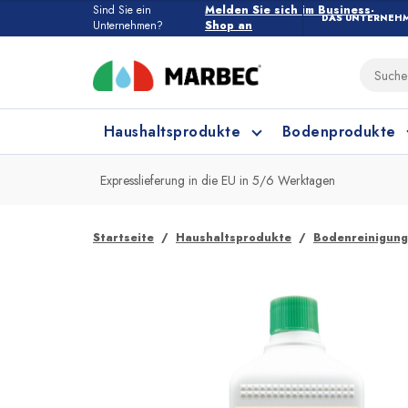
Sind Sie ein
Melden Sie sich im Business-
DAS UNTERNEH
Unternehmen?
Shop an
Haushaltsprodukte
Bodenprodukte
Expresslieferung in die EU in 5/6 Werktagen
Haushaltsprodukte
Alle Bodenprodukte
Startseite
Haushaltsprodukte
Bodenreinigung
Feinsteinzeug und Keramik
Küchenreinigung