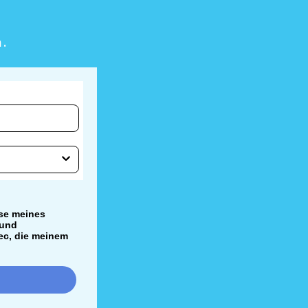
n.
se meines
 und
ec, die meinem