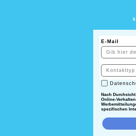
FLORA
Universeller Reinigungsmittel mit
Reinigung von Wachs- und Nichtwachsböde
s
E-Mail
Datenschutzr
Datenschu
Nach Durchsicht
Online-Verhalten
Werbemitteilunge
spezifischen Int