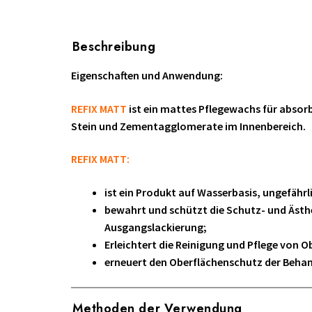
Beschreibung
Eigenschaften und Anwendung:
REFIX MATT
ist ein mattes Pflegewachs für absor
Stein und Zementagglomerate im Innenbereich.
REFIX MATT:
ist ein Produkt auf Wasserbasis, ungefähr
bewahrt und schützt die Schutz- und Ästh
Ausgangslackierung;
Erleichtert die Reinigung und Pflege von O
erneuert den Oberflächenschutz der Beha
Es bildet keine glänzenden Filme oder Folie
hinterlässt einen angenehmen Geruch in 
Methoden der Verwendung