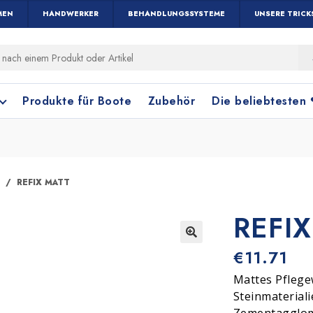
MEN
HANDWERKER
BEHANDLUNGSSYSTEME
UNSERE TRICK
Produkte für Boote
Zubehör
Die beliebtesten
REFIX MATT
REFI
Holz und Parkett
Fensterreinigung
Terrakottafliese
Bodenreinigung
🔍
€
11.71
Mattes Pflege
Steinmateriali