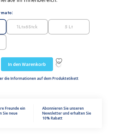
erate im Innenbereich.
rmato:
1Ltx6Stck
5 Lt
In den Warenkorb
er die Informationen auf dem Produktetikett
hre Freunde ein
Abonnieren Sie unseren
n Sie neue
Newsletter und erhalten Sie
10% Rabatt