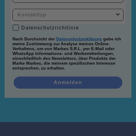
Kann das Produkt auch bei hartem
das speziell für die Reinigung von Arbeitskleidung
weiße Wäsche, Buntwäsche und tägliche
entwickelt wurde.
Haushaltswäsche.
Wasser verwendet werden?
Ja, das Produkt kann auch bei hartem Wasser
Link zum Artikel
„Die neue BelBucato® Linie:
Datenschutzrichtlinie
Datenschutzrichtlinie
verwendet werden. In diesem Fall kann es notwendig
Duftende Waschmittel und Weichspüler für
sein, die Dosierung je nach Wasserhärte und
Nach Durchsicht der
Datenschutzerklärung
gebe ich
perfekte Wäsche“
meine Zustimmung zur Analyse meines Online-
Verschmutzungsgrad der Wäsche anzupassen.
Verhaltens, um von Marbec S.R.L. per E-Mail oder
WhatsApp Informations- und Werbemitteilungen,
einschließlich des Newsletters, über Produkte der
Marke Marbec, die meinem spezifischen Interesse
entsprechen, zu erhalten.
Anmelden