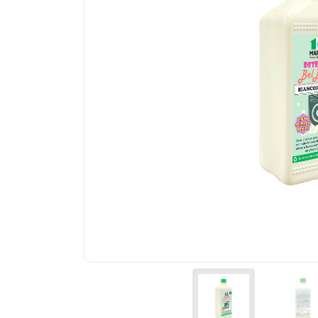
Körner und Zement
Badreinigung
Lino