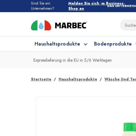
Sind Sie ein
Melden Sie sich im Business-
DAS UNTERNEH
Unternehmen?
Shop an
Haushaltsprodukte
Bodenprodukte
Expresslieferung in die EU in 5/6 Werktagen
Haushaltsprodukte
Alle Bodenprodukte
Startseite
Haushaltsprodukte
Wäsche Und Tex
Feinsteinzeug und Keramik
Küchenreinigung