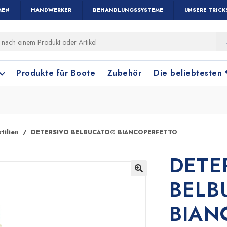
MEN
HANDWERKER
BEHANDLUNGSSYSTEME
UNSERE TRICK
Produkte für Boote
Zubehör
Die beliebtesten
tilien
DETERSIVO BELBUCATO® BIANCOPERFETTO
DETE
Holz und Parkett
Fensterreinigung
Terrakottafliese
Bodenreinigung
BELB
🔍
BIAN