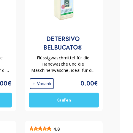
DETERSIVO 
BELBUCATO® 
MARSIGLIA
e 
Flüssigwaschmittel für die 
Handwäsche und die 
die 
Maschinenwäsche, ideal für die 
ung. 
tägliche Reinigung von Kleidung. 
.00€
0.00€
ei 
Hilft dabei, Schmutz auch bei 
+ Varianti
u 
niedrigen Temperaturen zu 
uf 
entfernen und hinterlässt auf 
Kaufen
 und 
den Textilien einen frischen und 
Duft.
langanhaltenden Marseilleduft.
4.8