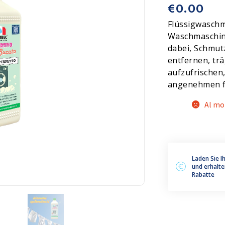
€
0.00
leum, PVC und Gummi
Zubehör
Flüssigwaschm
Waschmaschine,
dabei, Schmut
entfernen, trä
aufzufrischen,
angenehmen fl
Al mo
Laden Sie I
und erhalte
Rabatte