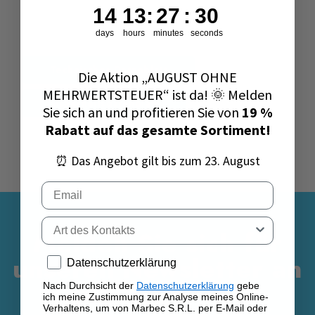
14
13
:
27
Countdown ends in:
:
29
14
13
:
27
:
29
Funken, offenen Flammen sowie anderen
Zündquellenarten fernhalten. Nicht rauchen. – KEIN
days
hours
minutes
seconds
Erbrechen herbeiführen. – Schutzhandschuhe /
Technisches Datenblatt
Schutzkleidung / Augenschutz / Gesichtsschutz
Die Aktion „AUGUST OHNE
tragen. – Einatmen von Staub / Rauch / Gas / Nebel /
MEHRWERTSTEUER“ ist da! 🌞 Melden
Sicherheitsdatenblatt
Dampf / Aerosol vermeiden. – BEI VERSCHLUCKEN:
Sie sich an und profitieren Sie von
19 %
Sofort GIFTINFORMATIONSZENTRUM / Arzt / . . .
Rabatt auf das gesamte Sortiment!
anrufen. – BEI EINATMEN: Die Person an die frische
Luft bringen und für ungehinderte Atmung sorgen.
⏰ Das Angebot gilt bis zum 23. August
Email
Enthält:
Kohlenwasserstoffe, C9-C11, n-Alkane,
Isoalkane, zyklisch, <2%aromatisch”
Tipo di contatto
Melden Sie sich für
UFI:2940-800X-D00A-R6XW
unseren Newsletter an
Privacy policy
Datenschutzerklärung
Rev5-Ver230222
Nach Durchsicht der
Datenschutzerklärung
gebe
Melden Sie sich für unseren
ich meine Zustimmung zur Analyse meines Online-
Verhaltens, um von Marbec S.R.L. per E-Mail oder