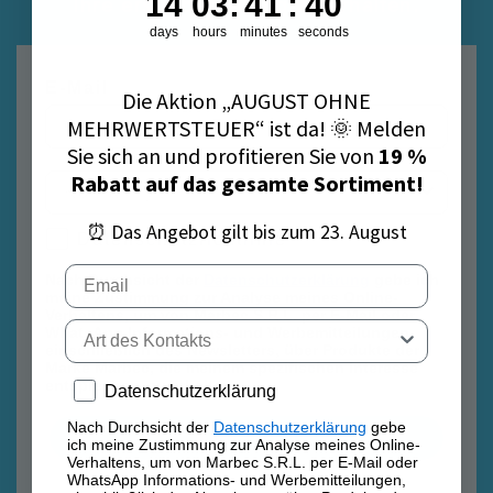
14
03
:
41
:
40
Ihre erste Bestellung zu erhalten.
days
hours
minutes
seconds
E-Mail
Die Aktion „AUGUST OHNE
MEHRWERTSTEUER“ ist da! 🌞 Melden
Sie sich an und profitieren Sie von
19 %
Rabatt auf das gesamte Sortiment!
⏰ Das Angebot gilt bis zum 23. August
Datenschutzrichtlinie
Datenschutzrichtlinie
Email
Nach Durchsicht der
Datenschutzerklärung
gebe ich
meine Zustimmung zur Analyse meines Online-
Verhaltens, um von Marbec S.R.L. per E-Mail oder
Tipo di contatto
WhatsApp Informations- und Werbemitteilungen,
einschließlich des Newsletters, über Produkte der
Marke Marbec, die meinem spezifischen Interesse
entsprechen, zu erhalten.
Privacy policy
Datenschutzerklärung
Nach Durchsicht der
Datenschutzerklärung
gebe
Anmelden
ich meine Zustimmung zur Analyse meines Online-
Verhaltens, um von Marbec S.R.L. per E-Mail oder
WhatsApp Informations- und Werbemitteilungen,