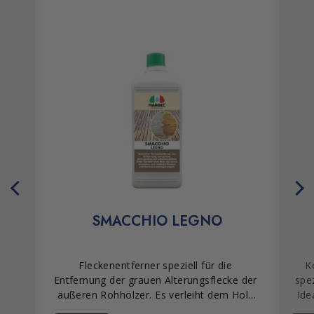
SMACCHIO LEGNO
Fleckenentferner speziell für die 
K
Entfernung der grauen Alterungsflecke der 
spez
äußeren Rohhölzer. Es verleiht dem Holz 
Ide
ein neues Aussehen und entfernt Flecken 
die