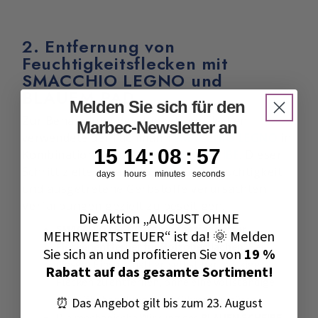
2. Entfernung von
Feuchtigkeitsflecken mit
SMACCHIO LEGNO und
BLAUEM PAD
Melden Sie sich für den
Zur Behandlung der dunkelsten Flecken
Marbec-Newsletter an
verwendete der Fachmann
SMACCHIO LEGNO
in
15
14
:
8
Countdown ends in:
:
55
15
14
:
08
:
55
Kombination mit dem
BLAUEN SCHEIBE
. Dieser
Schritt zielte darauf ab, die durch Feuchtigkeit
days
hours
minutes
seconds
und ausgetretene Gerbstoffe verursachten
Verfärbungen gezielt zu beseitigen.
Die Aktion „AUGUST OHNE
SMACCHIO LEGNO
ist ein
spezialisierter
MEHRWERTSTEUER“ ist da! 🌞 Melden
Fleckenentferner für Holzoberflächen
. Bei
Sie sich an und profitieren Sie von
19 %
diesem Einsatz half er, selbst hartnäckige
Rabatt auf das gesamte Sortiment!
Flecken zu entfernen, ohne eine vollständige
Schleifbehandlung durchführen zu müssen.
⏰ Das Angebot gilt bis zum 23. August
Die mechanische Wirkung des
BLAUEN SCHEIBE