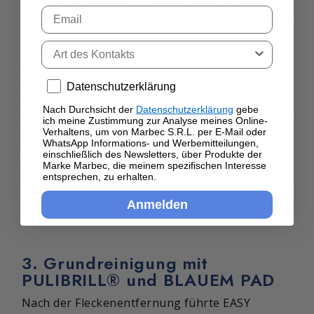
Email
ermöglichte eine kontrollierte und gleichmäßige
Bearbeitung der Oberfläche.
Tipo di contatto
Diese Phase erfordert große Sorgfalt. Das
Produkt muss mit den richtigen Einwirkzeiten
Privacy policy
Datenschutzerklärung
und einer gleichmäßigen Verarbeitung
Nach Durchsicht der
Datenschutzerklärung
gebe
angewendet werden, um Überdosierungen oder
ich meine Zustimmung zur Analyse meines Online-
Verhaltens, um von Marbec S.R.L. per E-Mail oder
ungleichmäßige Ergebnisse zu vermeiden.
WhatsApp Informations- und Werbemitteilungen,
einschließlich des Newsletters, über Produkte der
Genau hier zeigt sich die Erfahrung des
Marke Marbec, die meinem spezifischen Interesse
Fachmanns: Es reicht nicht aus, ein Produkt
entsprechen, zu erhalten.
aufzutragen. Man muss auch verstehen, wie das
Anmelden
Holz auf die Behandlung reagiert.
3. Grundreinigung mit
PULIBRILL® und BLAUEM PAD
Nach der Fleckenentfernung führte EASY