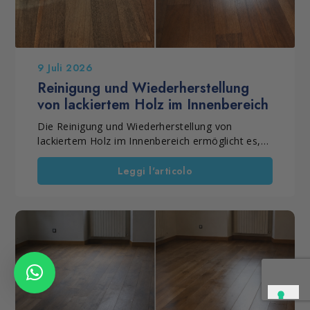
9 Juli 2026
Reinigung und Wiederherstellung
von lackiertem Holz im Innenbereich
Die Reinigung und Wiederherstellung von
lackiertem Holz im Innenbereich ermöglicht es,
matt oder glänzend lackiertes Parkett
aufzubereiten, das durch die tägliche Nutzung an
Leggi l'articolo
Glanz, Farbintensität und Gleichmäßigkeit
verloren hat. Ist die Lackschicht noch vorhanden
und muss der Boden nicht vollständig
abgeschliffen werden, lässt sich das Parkett
ohne Schleifen renovieren. Ein gezielter
Behandlungszyklus entfernt oberflächliche
Vergrauungen, frischt das Holz auf und erneuert
den Schutz der Oberfläche. Die Behandlung
eignet sich sowohl für glänzend als auch für matt