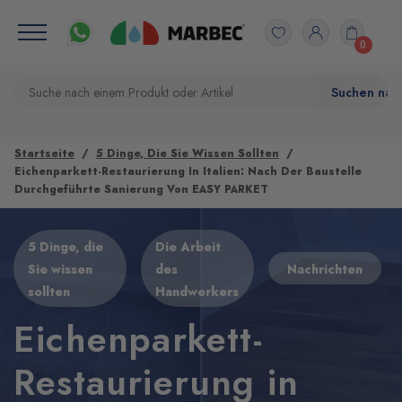
0
Startseite
5 Dinge, Die Sie Wissen Sollten
Eichenparkett-Restaurierung In Italien: Nach Der Baustelle
Durchgeführte Sanierung Von EASY PARKET
5 Dinge, die
Die Arbeit
Sie wissen
des
Nachrichten
sollten
Handwerkers
Eichenparkett-
Restaurierung in