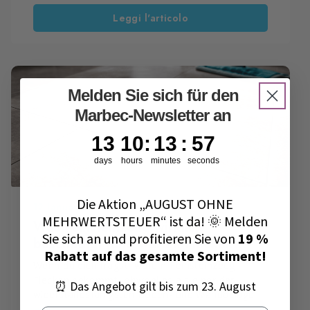
professionelle Reinigungsmittel wie gepufferte
Leggi l'articolo
Säure. Wer nach dem besten Reiniger für
Feinsteinzeug sucht, tut dies oft deshalb, weil
eine normale Reinigung nicht mehr ausreicht.
Dann braucht der Boden eine echte intensive
Feinsteinzeug-Reinigung, die die Oberfläche
wieder wirklich pflegeleicht macht.
Melden Sie sich für den
Marbec-Newsletter an
13
10
:
13
Countdown ends in:
:
57
13
10
:
13
:
57
days
hours
minutes
seconds
Die Aktion „AUGUST OHNE
12 Januar 2023
MEHRWERTSTEUER“ ist da! 🌞 Melden
Was Feinsteinzeug wirklich
Sie sich an und profitieren Sie von
19 %
beschädigt (und warum Flecken
Rabatt auf das gesamte Sortiment!
entstehen)
Wenn du dich fragst, warum Feinsteinzeug
Flecken bekommt, obwohl es als einer der
⏰ Das Angebot gilt bis zum 23. August
widerstandsfähigsten Boden- und Wandbeläge
gilt, liegt die Ursache meistens nicht am Material