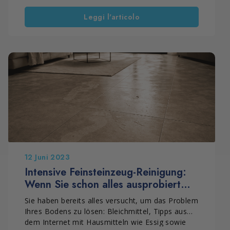
Wischen wirkt der Boden sauber. Doch bei
Leggi l'articolo
Streiflicht oder Gegenlicht erscheinen plötzlich
Schlieren, Streifen, Fußspuren oder matte
Bereiche. Das passiert sehr häufig, sowohl bei
mattem Feinsteinzeug als auch bei glänzenden
Oberflächen. Deshalb gilt Feinsteinzeug oft als
schwer zu pflegen. In Wirklichkeit liegt das
Problem aber nicht am Material, sondern an den
Rückständen auf der Oberfläche.
12 Juni 2023
Intensive Feinsteinzeug-Reinigung:
Wenn Sie schon alles ausprobiert
haben und endlich die Lösung finden
Sie haben bereits alles versucht, um das Problem
Ihres Bodens zu lösen: Bleichmittel, Tipps aus
dem Internet mit Hausmitteln wie Essig sowie