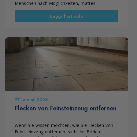
Menschen nach Möglichkeiten, mattes
Feinsteinzeug glänzend zu machen, oder
Leggi l'articolo
glauben, dass ein Wachs für Feinsteinzeug die
Oberfläche besser schützt und optisch aufwertet.
Tatsächlich handelt es sich bei Feinsteinzeug um
ein dichtes keramisches Material, das von Natur
aus widerstandsfähig und pflegeleicht ist und
keine filmbildenden Beschichtungen benötigt.
Wer jedoch ein Wachs für Feinsteinzeug oder
eine Harzbeschichtung aufträgt, muss oft damit
rechnen, dass im Laufe der Zeit ästhetische und
technische Probleme entstehen. Außerdem
lassen sich diese später häufig nur mit großem
Aufwand beheben.
27 Januar 2026
Flecken von Feinsteinzeug entfernen
Wenn Sie wissen möchten, wie Sie Flecken von
Feinsteinzeug entfernen, sieht Ihr Boden