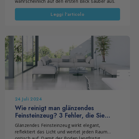
wahrscheinlich auf den ersten Blick sauber aus.
Bei seitlichem Licht oder Gegenlicht zeigen sich
Leggi l'articolo
jedoch matte Schlieren, unregelmäßige Flecken
oder stumpfe Bereiche. Das ist ein sehr häufiges
Problem, besonders in Bädern, Küchen und stark
genutzten Bereichen. Meist liegt das Problem
nicht am Material selbst. Entscheidend ist das,
was auf der Oberfläche zurückbleibt.
24 Juli 2024
Wie reinigt man glänzendes
Feinsteinzeug? 3 Fehler, die Sie
vermeiden sollten
Glänzendes Feinsteinzeug wirkt elegant,
reflektiert das Licht und wertet jeden Raum
optisch auf. Damit der Boden langfristig