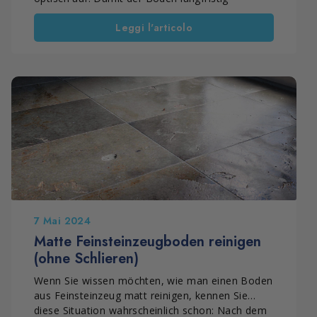
glänzend bleibt, sollte man jedoch die richtigen
Leggi l'articolo
Methoden zur Reinigung von glänzendem
Feinsteinzeug kennen und typische Fehler
vermeiden. Viele Probleme entstehen durch
falsche Reinigungsgewohnheiten, die Schlieren,
matte Stellen und Kalkschleier verursachen. In
diesem Leitfaden erfahren Sie außerdem, wie
man Schlieren auf glänzendem Feinsteinzeug
vermeidet – mit einer einfachen und
professionellen Methode.
7 Mai 2024
Matte Feinsteinzeugboden reinigen
(ohne Schlieren)
Wenn Sie wissen möchten, wie man einen Boden
aus Feinsteinzeug matt reinigen, kennen Sie
diese Situation wahrscheinlich schon: Nach dem