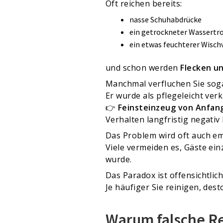
Oft reichen bereits:
nasse Schuhabdrücke
ein getrockneter Wassertr
ein etwas feuchterer Wisc
und schon werden
Flecken un
Manchmal verfluchen Sie soga
Er wurde als pflegeleicht verk
👉
Feinsteinzeug von Anfang
Verhalten langfristig negativ
Das Problem wird oft auch em
Viele vermeiden es, Gäste ein
wurde.
Das Paradox ist offensichtlich
Je häufiger Sie reinigen, des
Warum falsche Re