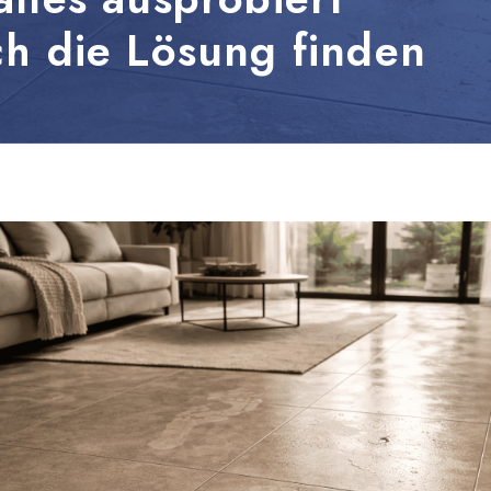
h die Lösung finden
leum, PVC und Gummi
Zubehör