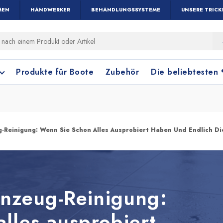
MEN
HANDWERKER
BEHANDLUNGSSYSTEME
UNSERE TRICK
Produkte für Boote
Zubehör
Die beliebtesten
g-Reinigung: Wenn Sie Schon Alles Ausprobiert Haben Und Endlich D
Holz und Parkett
Fensterreinigung
Terrakottafliese
Bodenreinigung
einzeug-Reinigung:
lles ausprobiert