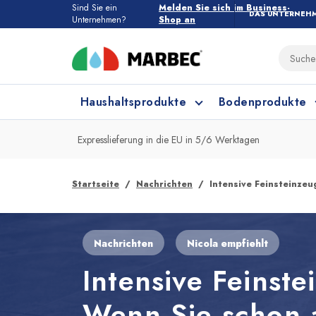
Sind Sie ein
Melden Sie sich im Business-
DAS UNTERNEH
Unternehmen?
Shop an
Haushaltsprodukte
Bodenprodukte
Expresslieferung in die EU in 5/6 Werktagen
Haushaltsprodukte
Alle Bodenprodukte
Startseite
Nachrichten
Intensive Feinsteinzeu
Feinsteinzeug und Keramik
Küchenreinigung
Nachrichten
Nicola empfiehlt
Intensive Feinst
Wenn Sie schon a