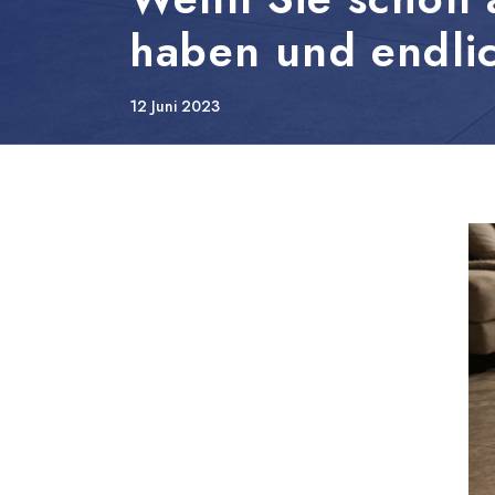
haben und endlic
Körner und Zement
Badreinigung
Lino
12 Juni 2023