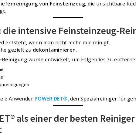
iefenreinigung von Feinsteinzeug
, die unsichtbare Rü
gt.
die intensive Feinsteinzeug-Rei
d entsteht, wenn man nicht mehr nur reinigt,
che gezielt zu
dekontaminieren
.
g-Reinigung
wurde entwickelt, um Folgendes zu entferne
me
de
runreinigungen
viele Anwender
POWER DET®
, den Spezialreiniger für ge
 als einer der besten Reiniger 
t