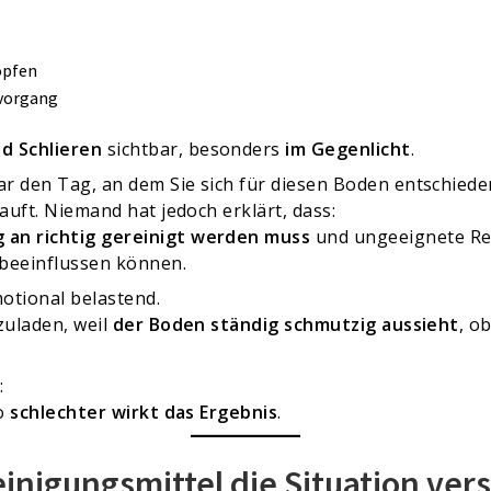
opfen
hvorgang
d Schlieren
sichtbar, besonders
im Gegenlicht
.
r den Tag, an dem Sie sich für diesen Boden entschiede
auft. Niemand hat jedoch erklärt, dass:
 an richtig gereinigt werden muss
und ungeeignete Rei
 beeinflussen können.
otional belastend.
zuladen, weil
der Boden ständig schmutzig aussieht
, o
:
to
schlechter wirkt das Ergebnis
.
inigungsmittel die Situation ve