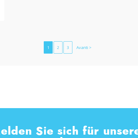
1
2
3
Avanti >
elden Sie sich für unser