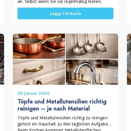
an. Selbst wenn Sie sie regelmäßig leeren,
können Feuchtigkeit und auslaufende
Leggi l'articolo
Flüssigkeiten einen hartnäckigen Geruch
hinterlassen.
Deshalb ist eine regelmäßige Reinigung der
Mülltonne wichtig, um Küche und Wohnräume
sauberer und angenehmer zu halten.
Im Folgenden finden Sie die gängigsten
Hausmittel sowie eine praktische Anleitung zur
Anwendung von Natriumpercarbonat –
besonders sinnvoll, wenn der Geruch der
Biotonne immer wieder zurückkehrt.
28 Januar 2026
Töpfe und Metallutensilien richtig
reinigen – je nach Material
Töpfe und Metallutensilien richtig zu reinigen
gehört im Haushalt zu den täglichen Aufgaben.
Beim Kochen kommen Metalloberflächen