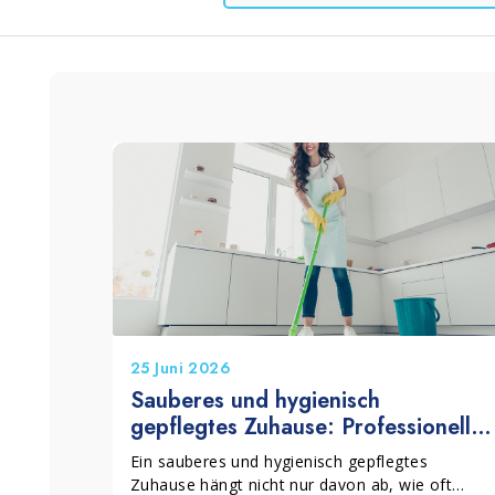
Körner und Zement
Badreinigung
Lino
25 Juni 2026
Sauberes und hygienisch
gepflegtes Zuhause: Professionelle
Reinigungsprodukte für den
Ein sauberes und hygienisch gepflegtes
Haushalt
Zuhause hängt nicht nur davon ab, wie oft