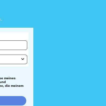
n.
se meines
 und
ec, die meinem