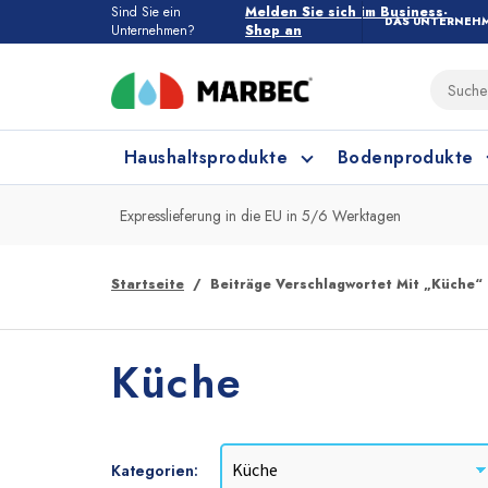
Sind Sie ein
Melden Sie sich im Business-
DAS UNTERNEH
Unternehmen?
Shop an
Haushaltsprodukte
Bodenprodukte
Expresslieferung in die EU in 5/6 Werktagen
Haushaltsprodukte
Alle Bodenprodukte
Startseite
Beiträge Verschlagwortet Mit „Küche“
Feinsteinzeug und Keramik
Küchenreinigung
Küche
Kategorien: