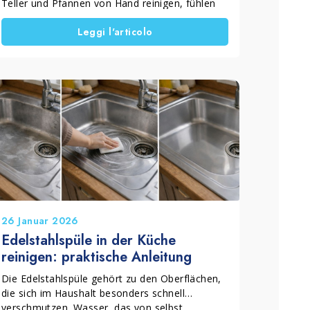
Teller und Pfannen von Hand reinigen, fühlen
sich die Oberflächen oft klebrig, stumpf oder
Leggi l'articolo
noch rutschig an. Besonders nach fettreichen
Soßen, Frittiergerichten oder ölhaltigen Speisen
tritt dieses Problem auf.
In der Regel gibt es nicht nur eine Ursache.
Meistens spielen Fehler bei der Spülmethode,
eine falsche Dosierung oder eine
unzureichende Wasser- und Schwammhygiene
eine Rolle. Wenn Sie diese Punkte gezielt
verbessern, entfernen Sie Fett dauerhaft,
reduzieren Verschwendung und erhalten
wirklich sauberes Geschirr.
26 Januar 2026
Edelstahlspüle in der Küche
reinigen: praktische Anleitung
Die Edelstahlspüle gehört zu den Oberflächen,
die sich im Haushalt besonders schnell
verschmutzen. Wasser, das von selbst