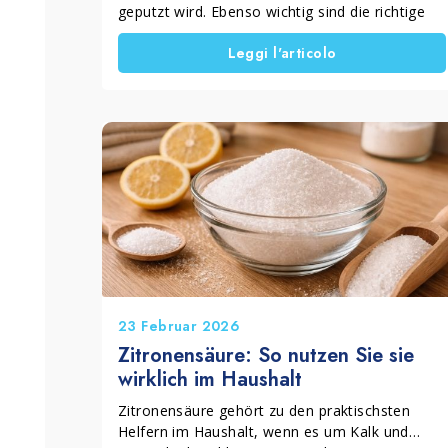
geputzt wird. Ebenso wichtig sind die richtige
Methode und die passenden Produkte. Deshalb
Leggi l'articolo
sollte man bei professionellen
Reinigungsprodukten für den Haushalt klar
zwischen der regelmäßigen Reinigung, der
Grundreinigung und speziellen
Reinigungsmaßnahmen unterscheiden. Mit den
richtigen Lösungen lassen sich Schmutz, Staub,
Rückstände und Beläge wirksam entfernen, die
Alltagshygiene verbessern und Oberflächen
langfristig gepflegt erhalten. Eine gründliche
Hausreinigung bietet außerdem die ideale
Gelegenheit, längst aufgeschobene Arbeiten im
Haushalt endlich zu erledigen.
23 Februar 2026
Zitronensäure: So nutzen Sie sie
wirklich im Haushalt
Zitronensäure gehört zu den praktischsten
Helfern im Haushalt, wenn es um Kalk und