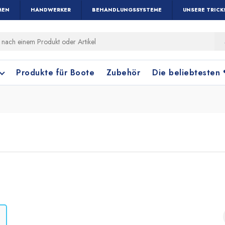
MEN
HANDWERKER
BEHANDLUNGSSYSTEME
UNSERE TRICK
Produkte für Boote
Zubehör
Die beliebtesten
Holz und Parkett
Fensterreinigung
Terrakottafliese
Bodenreinigung