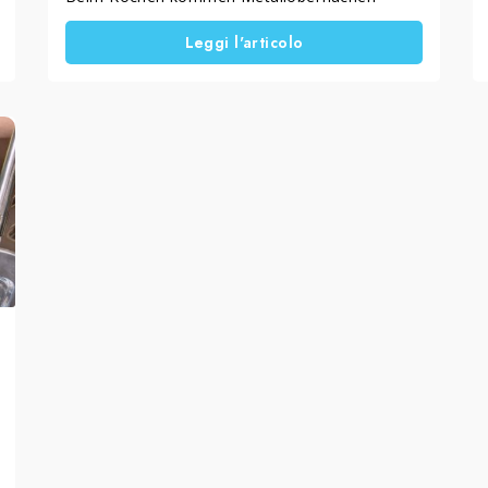
ständig mit Lebensmitteln, Hitze und Wasser in
Leggi l'articolo
Kontakt.
Dabei treten typische Probleme auf. Edelstahl
zeigt schnell Schlieren, Kupfer dunkelt nach,
Silber verliert an Glanz und Messing wirkt mit
der Zeit matt.
Häufig liegt die Ursache jedoch nicht am
Schmutz selbst. Vielmehr entstehen diese
Effekte durch ungeeignete
Reinigungsmethoden, die nicht zum jeweiligen
Metall passen.
In diesem Artikel findest du praktische
Hinweise, wie du Töpfe und Utensilien aus
Kupfer, Edelstahl, Silber, Messing und
verchromten Oberflächen richtig reinigst.
Außerdem erfährst du, welche Hausmittel im
Haushalt tatsächlich funktionieren, wie du sie
korrekt anwendest und wann spezielle
Metallreiniger sinnvoller sind, um gleichmäßige
und dauerhafte Ergebnisse zu erzielen.