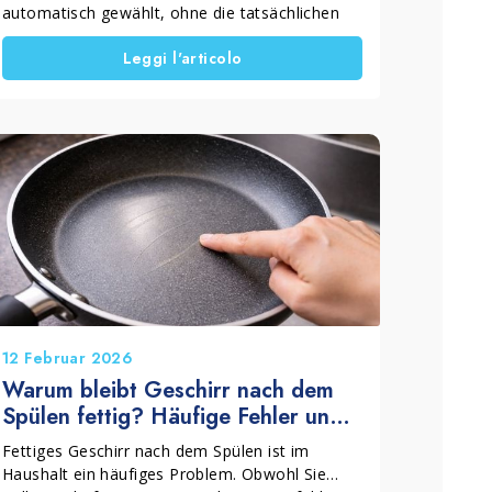
automatisch gewählt, ohne die tatsächlichen
Unterschiede zwischen einem herkömmlichen
Leggi l'articolo
Spülmittel und einem konzentrierten Spülmittel
zu berücksichtigen.
Ein konzentriertes Produkt bietet klare Vorteile.
Es verbessert die Reinigungsleistung, erhöht
die Ergiebigkeit und erleichtert die Dosierung.
Deshalb lohnt es sich zu verstehen, was diese
beiden Varianten unterscheidet und wann ein
konzentriertes Spülmittel im Haushalt wirklich
sinnvoll ist.
12 Februar 2026
Warum bleibt Geschirr nach dem
Spülen fettig? Häufige Fehler und
wirksame Lösungen
Fettiges Geschirr nach dem Spülen ist im
Haushalt ein häufiges Problem. Obwohl Sie