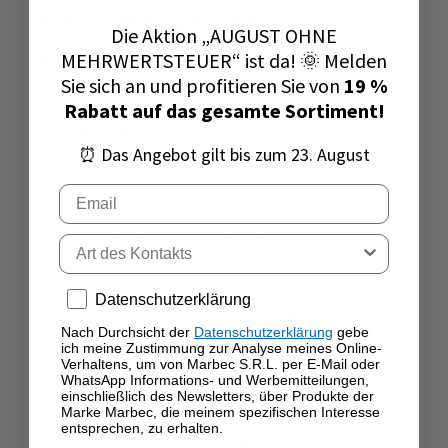
Wenn Hausmittel nicht
Die Aktion „AUGUST OHNE
mehr ausreichen
MEHRWERTSTEUER“ ist da! 🌞 Melden
Sie sich an und profitieren Sie von
19 %
Hausmittel eignen sich gut für:
Rabatt auf das gesamte Sortiment!
leichte Verschmutzungen
⏰ Das Angebot gilt bis zum 23. August
gelegentliche Anwendungen
Email
Sie werden jedoch unpraktisch, wenn:
die Reinigung
häufig
erfolgt
Tipo di contatto
viele Oberflächen vorhanden sind
schnelle und gleichmäßige Ergebnisse
Privacy policy
Datenschutzerklärung
gewünscht werden
Nach Durchsicht der
Datenschutzerklärung
gebe
ich meine Zustimmung zur Analyse meines Online-
In diesen Fällen ist ein
spezielles
Verhaltens, um von Marbec S.R.L. per E-Mail oder
Metallreinigungsprodukt
die effektivere Wahl.
WhatsApp Informations- und Werbemitteilungen,
einschließlich des Newsletters, über Produkte der
Marke Marbec, die meinem spezifischen Interesse
entsprechen, zu erhalten.
METALUX
: praktische