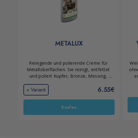
METALUX
Reinigende und polierende Creme für 
Wei
Metalloberflächen. Sie reinigt, entfettet 
ohne
und poliert Kupfer, Bronze, Messing, 
e
Stahl, Chrom und Silber schonend, ohne 
6.55€
zu verkratzen oder Schlieren zu 
+ Varianti
hinterlassen. Säurefrei, geruchlos und 
einfach anzuwenden.
Kaufen