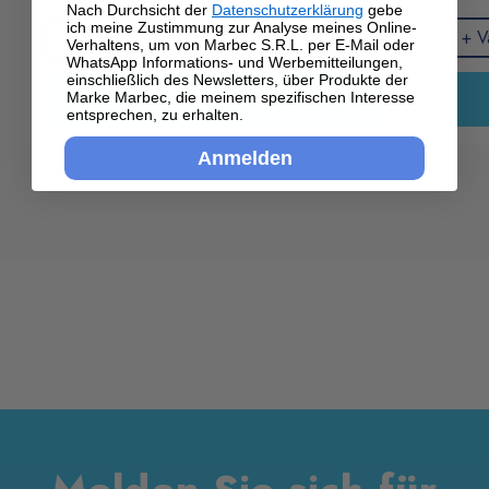
Verkrustungen marinen Ursprungs und Salz, 
di
Nach Durchsicht der
Datenschutzerklärung
gebe
vorbeugende Reinigung mit
DIAMOND BOAT
, da so
ich meine Zustimmung zur Analyse meines Online-
15.53€
ohne die Holzoberfläche schleifen zu 
ke
+ Varianti
+ Va
Verhaltens, um von Marbec S.R.L. per E-Mail oder
Rückstände und Verunreinigungen gründlich entfernt
müssen. Erneuert die Holzoberfläche.
WhatsApp Informations- und Werbemitteilungen,
werden. Anschließend genügt es, die gebrauchsfertige
einschließlich des Newsletters, über Produkte der
Kaufen
Marke Marbec, die meinem spezifischen Interesse
Lösung zu schütteln und dünn aufzutragen –
entsprechen, zu erhalten.
wahlweise mit Schwamm, weichem Tuch, Sprühvlies
Anmelden
oder Pinsel, abhängig von der Oberfläche. Achten Sie
darauf, Überdosierungen und Tropfen zu vermeiden. In
der Regel reicht eine einzige Schicht völlig aus; nur bei
stark beanspruchten Flächen empfiehlt sich eine
zweite.