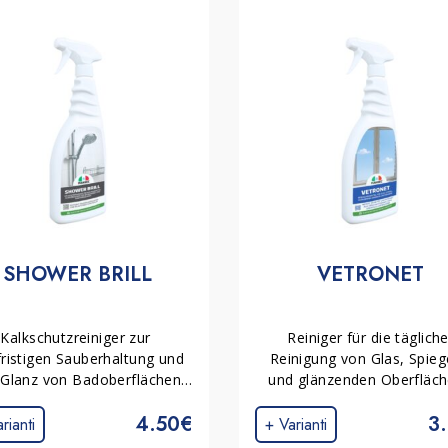
SHOWER BRILL
VETRONET
Kalkschutzreiniger zur 
Reiniger für die tägliche
fristigen Sauberhaltung und 
Reinigung von Glas, Spiege
Glanz von Badoberflächen. 
und glänzenden Oberfläche
fernt Kalkrückstände und 
Auch geeignet für polierte
4.50€
3
bildet eine unsichtbare 
Marmor, Keramik, Edelstah
rianti
+ Varianti
chutzschicht, die neuen 
Kunststofflaminate und