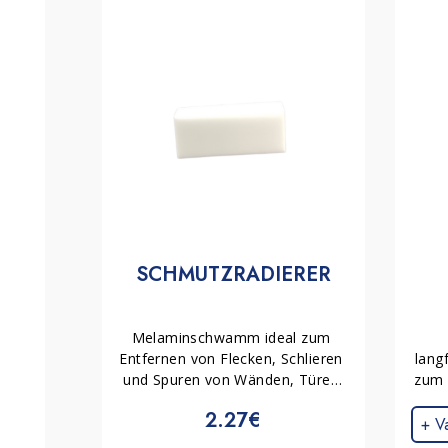
SCHMUTZRADIERER
Melaminschwamm ideal zum 
Entfernen von Flecken, Schlieren 
lang
und Spuren von Wänden, Türen 
zum 
und Haushaltsoberflächen. Nur 
Ent
2.27€
mit Wasser verwendbar, 
+ Va
ermöglicht er eine schnelle und 
S