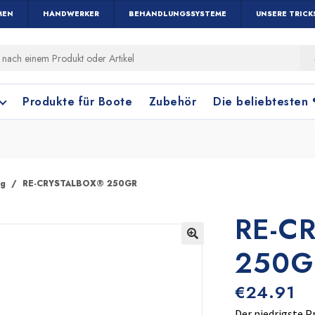
MEN
HANDWERKER
BEHANDLUNGSSYSTEME
UNSERE TRICK
Produkte für Boote
Zubehör
Die beliebtesten
ng
RE-CRYSTALBOX® 250GR
RE-C
Holz und Parkett
Fensterreinigung
Terrakottafliese
Bodenreinigung
250G
🔍
€
24.91
Der niedrigste P