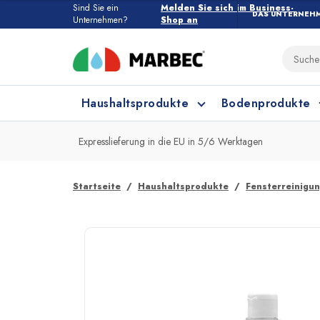
Sind Sie ein
Melden Sie sich im Business-
DAS UNTERNEH
Unternehmen?
Shop an
Haushaltsprodukte
Bodenprodukte
Expresslieferung in die EU in 5/6 Werktagen
Haushaltsprodukte
Alle Bodenprodukte
Startseite
Haushaltsprodukte
Fensterreinigu
Feinsteinzeug und Keramik
Küchenreinigung