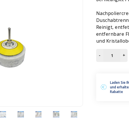
leum, PVC und Gummi
Zubehör
Nachpoliercrem
Duschabtrennu
Reinigt, entfe
entfernbare F
und Kristallob
RE-
-
+
CRYSTALBOX
250GR
Menge
Laden Sie I
und erhalte
Rabatte