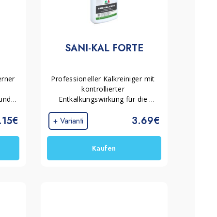
SANI-KAL FORTE
rner 
Professioneller Kalkreiniger mit 
kontrollierter 
und 
Entkalkungswirkung für die 
Intensivreinigung von 
.15€
3.69€
f 
Badoberflächen mit 
+ Varianti
hartnäckigen Verkrustungen. Er 
und 
entfernt zuverlässig 
Kaufen
Kalkablagerungen, Seifenreste, 
Urinstein und Rostflecken und 
hinterlässt die Oberflächen 
sauber, glänzend und strahlend.