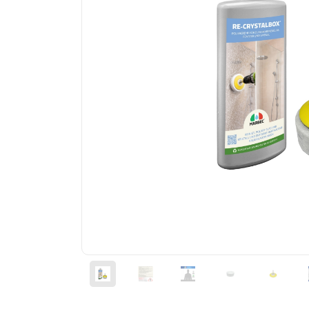
Körner und Zement
Badreinigung
Lino