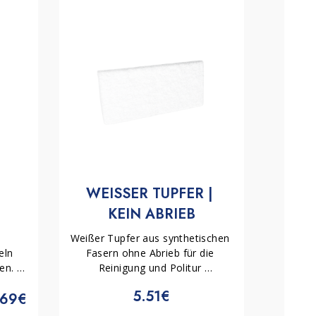
WEISSER TUPFER | 
KEIN ABRIEB
 
Weißer Tupfer aus synthetischen 
ln 
Fasern ohne Abrieb für die 
n. 
Reinigung und Politur 
n 
empfindlicher Oberflächen, ideal 
5.51€
.69€
l, 
zur schonenden Behandlung 
 
sensibler Materialien ohne 