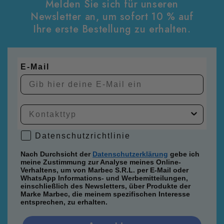
Pour une finition plus précise, il est possible de
Melden Sie sich für unseren
compléter le séchage avec un chiffon technique.
Newsletter an, um sofort 10 % auf
Ihre erste Bestellung zu erhalten.
E-Mail
Datenschutzrichtlinie
Datenschutzrichtlinie
Nach Durchsicht der
Datenschutzerklärung
gebe ich
meine Zustimmung zur Analyse meines Online-
Verhaltens, um von Marbec S.R.L. per E-Mail oder
WhatsApp Informations- und Werbemitteilungen,
einschließlich des Newsletters, über Produkte der
Marke Marbec, die meinem spezifischen Interesse
entsprechen, zu erhalten.