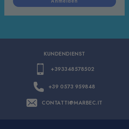
Anmelden
KUNDENDIENST
+393348578502
+39 0573 959848
CONTATTI@MARBEC.IT