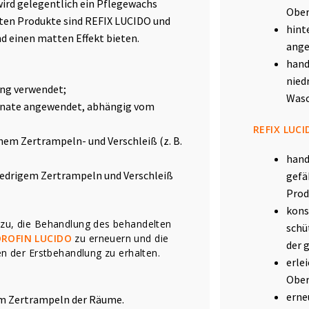
ird gelegentlich ein Pflegewachs
Ober
ten Produkte sind REFIX LUCIDO und
hint
nd einen matten Effekt bieten.
ange
hand
nied
ung verwendet;
Wasc
Monate angewendet, abhängig vom
REFIX LUC
hem Zertrampeln- und Verschleiß (z. B.
hand
niedrigem Zertrampeln und Verschleiß
gefä
Prod
kons
zu, die Behandlung des behandelten
schü
DROFIN LUCIDO
zu erneuern und die
der 
n der Erstbehandlung zu erhalten.
erle
Ober
erne
om Zertrampeln der Räume.