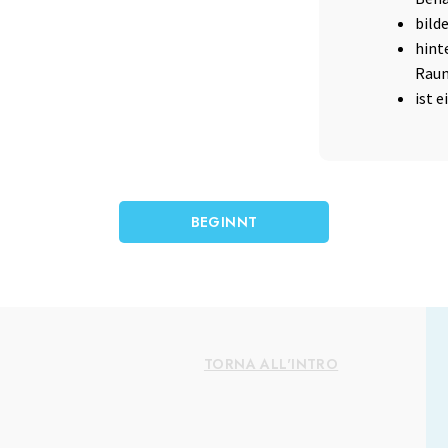
bild
hint
Rau
ist e
BEGINNT
TORNA ALL'INTRO