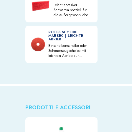
geeignet.
Leicht abrasiver
Schwamm speziell für
die außergewöhnliche
Reinigung von
Oberflächen aus Stein
und Holz.
ROTES SCHEIBE
MARBEC | LEICHTE
ABRIEB
Einscheibenscheibe oder
Scheuersaugscheibe mit
leichtem Abrieb zur
außerordentlichen
Reinigung von harten
Böden wie Terrakottafliesen,
Stein, Marmor, Beton, Holz.
PRODOTTI E ACCESSORI