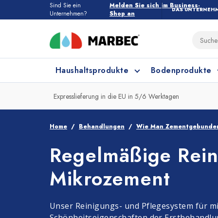
Sind Sie ein
Melden Sie sich im Business-
DAS UNTERNEH
Unternehmen?
Shop an
Haushaltsprodukte
Bodenprodukte
Expresslieferung in die EU in 5/6 Werktagen
Haushaltsprodukte
Alle Bodenprodukte
Home
Behandlungen
Wie Man Zementgebunden
Regelmäßige Rei
Feinsteinzeug und Keramik
Küchenreinigung
Mikrozement
Unser Reinigungs- und Pflegesystem für mi
Schönheitseigenschaften der Erstbehandlung