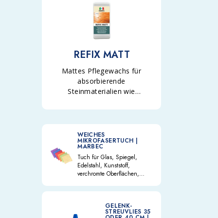
REFIX MATT
Mattes Pflegewachs für
absorbierende
Steinmaterialien wie
Terrakotta, Stein und
Zementagglomerate im
Innenbereich.
WEICHES
MIKROFASERTUCH |
MARBEC
Tuch für Glas, Spiegel,
Edelstahl, Kunststoff,
verchromte Oberflächen,
Keramik und Emaille. Reinigt
schonend ohne zu kratzen,
mit verstärktem, reißfestem
GELENK-
Rand. Für alle Bereiche
STREUVLIES 35
geeignet.
ODER 40 CM |