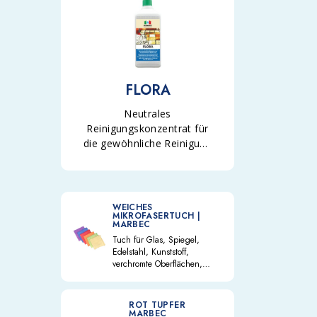
FLORA
Neutrales
Reinigungskonzentrat für
die gewöhnliche Reinigung
von Terrakottafliesen-
Böden und gewachstem
und unbehandeltem
Steinmaterial. Es
WEICHES
MIKROFASERTUCH |
kombiniert die
MARBEC
Reinigungsfunktion mit
Tuch für Glas, Spiegel,
entfettender, aber nicht
Edelstahl, Kunststoff,
aggressiver Wirkung auf
verchromte Oberflächen,
Keramik und Emaille. Reinigt
das Material.
schonend ohne zu kratzen,
mit verstärktem, reißfestem
ROT TUPFER
Rand. Für alle Bereiche
MARBEC