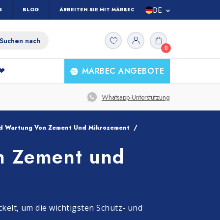
DE
S
BLOG
ARBEITEN SIE MIT MARBEC ZUSAMMEN
IT
0
ES
UK
 ❤
MARBEC ANGEBOTE
FR
Welche Boden müssen Sie
Alle
Whatsapp-Unterstützung
Haushaltsprodukte
reinigen?
nd Wartung Von Zement Und Mikrozement
n Zement und
Wäsche und Textilien
Marmor und Steine
elt, um die wichtigsten Schutz- und