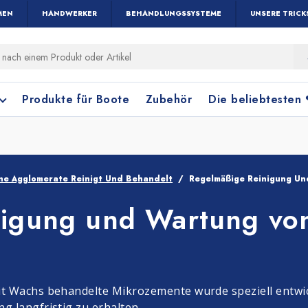
MEN
HANDWERKER
BEHANDLUNGSSYSTEME
UNSERE TRICK
Produkte für Boote
Zubehör
Die beliebtesten
e Agglomerate Reinigt Und Behandelt
Regelmäßige Reinigung U
nigung und Wartung vo
Holz und Parkett
Fensterreinigung
Terrakottafliese
Bodenreinigung
t Wachs behandelte Mikrozemente wurde speziell entwick
 langfristig zu erhalten.