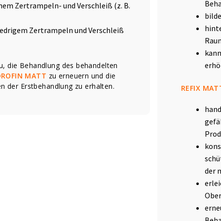
Beha
hem Zertrampeln- und Verschleiß (z. B.
bild
hint
niedrigem Zertrampeln und Verschleiß
Rau
kann
erhö
u, die Behandlung des behandelten
DROFIN MATT
zu erneuern und die
n der Erstbehandlung zu erhalten.
REFIX MAT
hand
gefä
Prod
kons
schü
der 
erle
Ober
erne
Beha