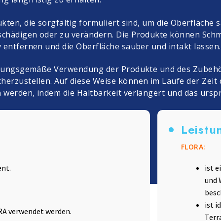
leum, PVC und Gummi
Zubehör
kten, die sorgfältig formuliert sind, um die Oberfläche 
chädigen oder zu verändern. Die Produkte können Schmu
 entfernen und die Oberfläche sauber und intakt lassen.
rdnungsgemäße Verwendung der Produkte und des Zubehör
rzustellen. Auf diese Weise können im Laufe der Zeit 
 werden, indem die Haltbarkeit verlängert und das ursp
Leistu
FLORA:
nt.
ist 
und 
besc
ist 
ORA verwendet werden.
Terr