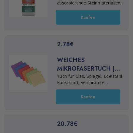
Pflegewachsrückstände.
absorbierende Steinmaterialien
wie Terrakottafliesen, Stein und
Terrazzo im Inneren.
Kaufen
2.78€
WEICHES
MIKROFASERTUCH |
MARBEC
Tuch für Glas, Spiegel, Edelstahl,
Kunststoff, verchromte
Oberflächen, Keramik und
Emaille. Reinigt schonend ohne
Kaufen
zu kratzen, mit verstärktem,
reißfestem Rand. Für alle
Bereiche geeignet.
20.78€