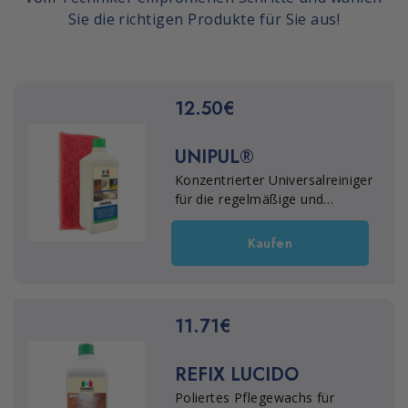
Sie die richtigen Produkte für Sie aus!
12.50€
UNIPUL®
Konzentrierter Universalreiniger
für die regelmäßige und
intensive Reinigung von Böden
und Belägen. Reinigt und
Kaufen
entfettet wirksam, auch bei
niedriger Dosierung, und schont
dabei selbst empfindliche
Materialien. Eignet sich
11.71€
außerdem für die
Bauschlussreinigung sowie zum
REFIX LUCIDO
Entfernen oberflächlicher
Schmutz- und
Poliertes Pflegewachs für