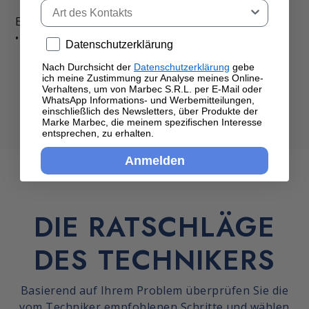
Tipo di contatto
Ertrag:
• ca. 1lt / 30 -40 m².
Privacy policy
Datenschutzerklärung
Nach Durchsicht der
Datenschutzerklärung
gebe
ich meine Zustimmung zur Analyse meines Online-
Verhaltens, um von Marbec S.R.L. per E-Mail oder
WhatsApp Informations- und Werbemitteilungen,
einschließlich des Newsletters, über Produkte der
Marke Marbec, die meinem spezifischen Interesse
entsprechen, zu erhalten.
Anmelden
DIE RATSCHLÄGE
DES TECHNIKERS
Basierend auf Ihrem Problem überprüfen Sie die
vom Techniker empfohlenen Schritte und wählen