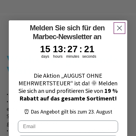
Melden Sie sich für den
TORNA ALL'INTRO
Marbec-Newsletter an
15
13
:
27
Countdown ends in:
:
20
15
13
:
27
:
20
Wachs der glänzenden
days
hours
minutes
seconds
Wartung
Die Aktion „AUGUST OHNE
MEHRWERTSTEUER“ ist da! 🌞 Melden
Sie sich an und profitieren Sie von
19 %
• Schütteln Sie vor Gebrauch;
Rabatt auf das gesamte Sortiment!
• Tragen Sie REFIX LUCIDO in kleinen Mengen auf
ein weiches Tuch auf und verteilen Sie eine dünne
⏰ Das Angebot gilt bis zum 23. August
Schicht mit Streuvlies, wobei Sie die Oberfläche
Email
gleichmäßig benetzen.
• Treten Sie beim Trocknen nicht auf das Produkt.