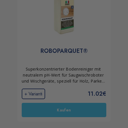
ROBOPARQUET®
Superkonzentrierter Bodenreiniger mit 
neutralem pH-Wert für Saugwischroboter 
und Wischgeräte, speziell für Holz, Parkett 
und WPC. Reinigt gründlich ohne 
11.02€
Rückstände, schäumt nicht und trocknet 
+ Varianti
schnell. Hilft dabei, Schlieren und Schleier 
zu reduzieren und schützt gleichzeitig die 
Kaufen
Oberflächen.