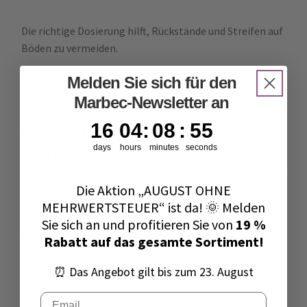
Die richtige Dosierung hilft, Rückstände und Streifen auf
Böden zu vermeiden.
Melden Sie sich für den
Marbec-Newsletter an
16
4
:
8
Countdown ends in:
:
54
Empfohlene Dosierung
16
04
:
08
:
54
days
hours
minutes
seconds
15 ml ROBOPARQUET® mit 500 ml Wasser
mischen und dafür den Dosierdeckel der Flasche
verwenden.
Die Aktion „AUGUST OHNE
MEHRWERTSTEUER“ ist da! 🌞 Melden
Sie sich an und profitieren Sie von
19 %
Wasserqualität im Haushalt
Rabatt auf das gesamte Sortiment!
Sehr kalkhaltiges Wasser kann Rückstände
⏰ Das Angebot gilt bis zum 23. August
hinterlassen und die Optik des Bodens
beeinträchtigen. Deshalb empfiehlt es sich,
Email