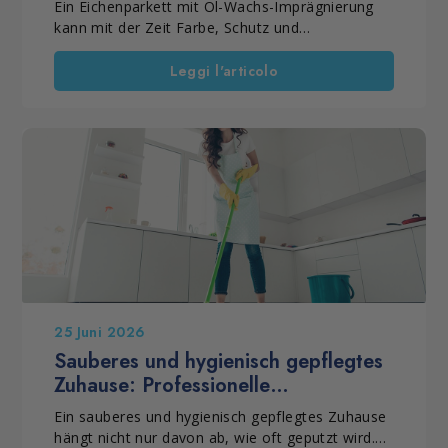
Ein Eichenparkett mit Öl-Wachs-Imprägnierung
ohne dass Schleifen oder eine neue Lackierung
kann mit der Zeit Farbe, Schutz und
erforderlich sind – vorausgesetzt, der Zustand
Gleichmäßigkeit verlieren. Häufig liegt das an
des Bodens lässt dies zu.
einer falschen Pflege oder an ungeeigneten
Leggi l'articolo
Produkten. Dennoch muss der Boden nicht
immer ersetzt werden. Wenn das Holz noch
tragfähig ist, kann eine professionelle
Restaurierung die Oberfläche wieder stabilisieren.
So bleibt die natürliche Optik erhalten. Außerdem
verlängert sich die Lebensdauer des Parketts.
25 Juni 2026
Sauberes und hygienisch gepflegtes
Zuhause: Professionelle
Reinigungsprodukte für den
Ein sauberes und hygienisch gepflegtes Zuhause
Haushalt
hängt nicht nur davon ab, wie oft geputzt wird.