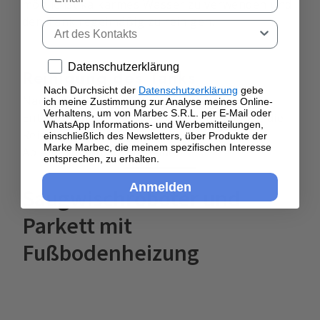
möglichst kalkarmes Wasser zu verwenden und
den Tank regelmäßig zu reinigen.
Tipo di contatto
Privacy policy
Datenschutzerklärung
Reinigung des Tanks
Nach Durchsicht der
Datenschutzerklärung
gebe
Nach den Reinigungsvorgängen hilft das
ich meine Zustimmung zur Analyse meines Online-
Verhaltens, um von Marbec S.R.L. per E-Mail oder
Entleeren und Ausspülen des Tanks dabei, die
WhatsApp Informations- und Werbemitteilungen,
Reinigungsleistung konstant zu halten und
einschließlich des Newsletters, über Produkte der
Marke Marbec, die meinem spezifischen Interesse
Ablagerungen zu vermeiden.
entsprechen, zu erhalten.
Anmelden
Saugwischroboter und
Parkett mit
Fußbodenheizung