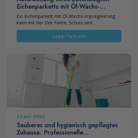
Eichenparketts mit Öl-Wachs-
Imprägnierung
Ein Eichenparkett mit Öl-Wachs-Imprägnierung
kann mit der Zeit Farbe, Schutz und
Gleichmäßigkeit verlieren. Häufig liegt das an
einer falschen Pflege oder an ungeeigneten
Leggi l'articolo
Produkten. Dennoch muss der Boden nicht
immer ersetzt werden. Wenn das Holz noch
tragfähig ist, kann eine professionelle
Restaurierung die Oberfläche wieder stabilisieren.
So bleibt die natürliche Optik erhalten. Außerdem
verlängert sich die Lebensdauer des Parketts.
25 Juni 2026
Sauberes und hygienisch gepflegtes
Zuhause: Professionelle