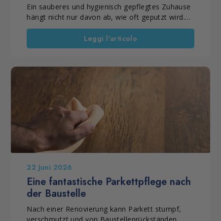
Reinigungsprodukte für den
Ein sauberes und hygienisch gepflegtes Zuhause
Haushalt
hängt nicht nur davon ab, wie oft geputzt wird.
Ebenso wichtig sind die richtige Methode und die
passenden Produkte. Deshalb sollte man bei
Leggi l'articolo
professionellen Reinigungsprodukten für den
Haushalt klar zwischen der regelmäßigen
Reinigung, der Grundreinigung und speziellen
Reinigungsmaßnahmen unterscheiden. Mit den
richtigen Lösungen lassen sich Schmutz, Staub,
Rückstände und Beläge wirksam entfernen, die
Alltagshygiene verbessern und Oberflächen
langfristig gepflegt erhalten. Eine gründliche
Hausreinigung bietet außerdem die ideale
Gelegenheit, längst aufgeschobene Arbeiten im
Haushalt endlich zu erledigen.
22 Juni 2026
Eine fantastische Parkettpflege nach
der Baustelle
Nach einer Renovierung kann Parkett stumpf,
verschmutzt und von Baustellenrückständen