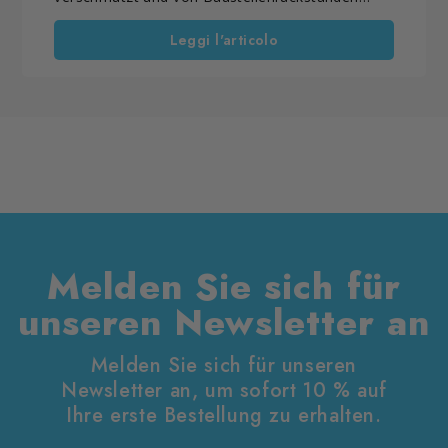
gezeichnet wirken. Bevor Sie jedoch über ein
vollständiges Abschleifen nachdenken, sollten Sie
Leggi l'articolo
zunächst eine fachgerechte Intensivpflege in
Betracht ziehen. In vielen Fällen lässt sich die
natürliche Schönheit des Holzes
wiederherstellen. Gleichzeitig bleibt die
charaktervolle Patina erhalten, die den
besonderen Charme eines Parkettbodens
ausmacht.
Melden Sie sich für
unseren Newsletter an
Melden Sie sich für unseren
Newsletter an, um sofort 10 % auf
Ihre erste Bestellung zu erhalten.