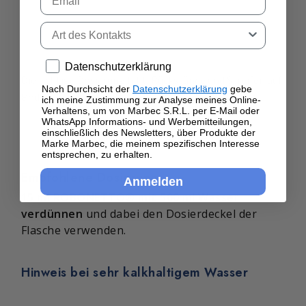
Tipo di contatto
Privacy policy
Datenschutzerklärung
Die richtige Dosierung hilft, Rückstände und Streifen auf
Nach Durchsicht der
Datenschutzerklärung
gebe
Böden zu vermeiden.
ich meine Zustimmung zur Analyse meines Online-
Verhaltens, um von Marbec S.R.L. per E-Mail oder
WhatsApp Informations- und Werbemitteilungen,
einschließlich des Newsletters, über Produkte der
Marke Marbec, die meinem spezifischen Interesse
entsprechen, zu erhalten.
Empfohlene Dosierung
Anmelden
15 ml ROBONETTO® mit 500 ml Wasser
verdünnen
und dabei den Dosierdeckel der
Flasche verwenden.
Hinweis bei sehr kalkhaltigem Wasser