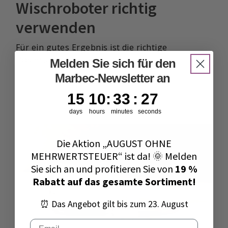
Wischroboter richtig
verwenden
Für ein gutes Ergebnis ist die richtige
Dosierung entscheidend.
Melden Sie sich für den
Marbec-Newsletter an
15
10
:
33
Countdown ends in:
:
26
15
10
:
33
:
26
days
hours
minutes
seconds
Die Aktion „AUGUST OHNE
MEHRWERTSTEUER“ ist da! 🌞 Melden
Sie sich an und profitieren Sie von
19 %
Rabatt auf das gesamte Sortiment!
⏰ Das Angebot gilt bis zum 23. August
Email