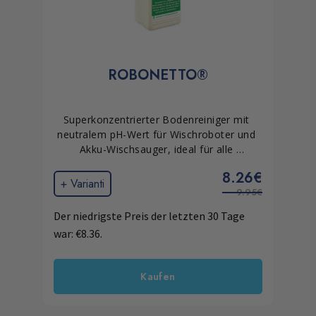
ROBONETTO®
Superkonzentrierter Bodenreiniger mit 
neutralem pH-Wert für Wischroboter und 
Akku-Wischsauger, ideal für alle 
Bodenarten. Reinigt gründlich ohne 
8.26€
Rückstände, bildet keinen Schaum und 
+ Varianti
9.95€
trocknet schnell, wodurch Schlieren und 
Schleier reduziert werden.
Der niedrigste Preis der letzten 30 Tage
war:
€
8.36
.
Kaufen