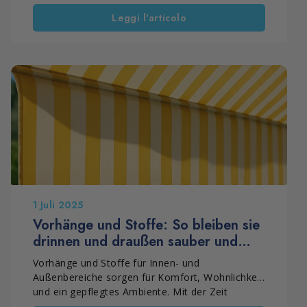
PULITORE FC reinigen Smog und Schmutz
Leggi l'articolo
schonend, während ACTIV 3 die Oberflächen
auffrischt und schützt. Auch Metalle, die zur
Oxidation neigen, benötigen spezielle Reiniger,
die ihren Glanz bewahren. Eine regelmäßige
Pflege erhält die Schönheit und den Wert von
Steinen und Denkmälern – als Geste des
Respekts und der Erinnerung.
1 Juli 2025
Vorhänge und Stoffe: So bleiben sie
drinnen und draußen sauber und
geschützt
Vorhänge und Stoffe für Innen- und
Außenbereiche sorgen für Komfort, Wohnlichkeit
und ein gepflegtes Ambiente. Mit der Zeit
sammeln sich jedoch Schmutz, Feuchtigkeit und