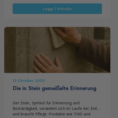
lackierter Holzrahmen zu kümmern. So sind die
Leggi l'articolo
Oberflächen besser gegen Kälte, Regen und
Feuchtigkeit geschützt. Doch wie lassen sich
lackierte Holzrahmen richtig aufbereiten? Welche
Produkte sind geeignet und welche
Vorgehensweise führt zu einem wirksamen und
langlebigen Ergebnis?
15 Oktober 2025
Die in Stein gemeißelte Erinnerung
Der Stein, Symbol für Erinnerung und
Beständigkeit, verändert sich im Laufe der Zeit
und braucht Pflege. Produkte wie TIXO und