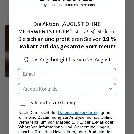
Leggi l'articolo
Gartenmauern, Mauerabdeckungen und Geländer
days
hours
minutes
seconds
beeinträchtigen sofort die Optik des Hauses und
lassen es ungepflegt wirken – selbst wenn sonst
alles perfekt ist.
Die Aktion „AUGUST OHNE
MEHRWERTSTEUER“ ist da! 🌞 Melden
Sie sich an und profitieren Sie von
19 %
Rabatt auf das gesamte Sortiment!
⏰ Das Angebot gilt bis zum 23. August
Email
25 Juni 2024
Tipo di contatto
So entfernen Sie das Kerzenwachs
vom Boden: Entdecken Sie unseren
Privacy policy
Datenschutzerklärung
ultimativen Leitfaden!
Gestern Abend war das Grillen auf der Terrasse
Nach Durchsicht der
Datenschutzerklärung
gebe
mit Freunden ein Erfolg, aber beim Aufwachen
ich meine Zustimmung zur Analyse meines Online-
Verhaltens, um von Marbec S.R.L. per E-Mail oder
fanden Sie einige unangenehme
WhatsApp Informations- und Werbemitteilungen,
Überraschungen? Wir wissen bereits, was es ist.
einschließlich des Newsletters, über Produkte der