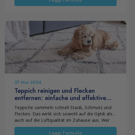
die durch Baustellen entstanden sind, erfordern
jedoch stärkere Reinigungslösungen als
herkömmliche Reinigungsmittel. In diesen Fällen
kann die Verwendung von Säuren wie gepufferter
oder muriatischer Säure einen großen
Unterschied […]
27 Mai 2024
Teppich reinigen und Flecken
entfernen: einfache und effektive
Anleitung
Teppiche sammeln schnell Staub, Schmutz und
Flecken. Das wirkt sich sowohl auf die Optik als
auch auf die Luftqualität im Zuhause aus. Wer
weiß, wie man einen Teppich reinigt und Flecken
Leggi l'articolo
entfernt, kann ihn hygienisch halten, die Fasern