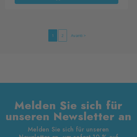
schonen und seine Lebensdauer deutlich
verlängern.
Seitennummerierung
1
2
Avanti >
der
Beiträge
Melden Sie sich für
unseren Newsletter an
Melden Sie sich für unseren