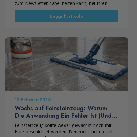
zum Newsletter dabei helfen kann, bei Ihren
Einkäufen zu sparen. In diesem Artikel erfahren
Leggi l'articolo
Sie, wie Sie den 10-%-Willkommensgutschein
erhalten, auf exklusive Angebote für Abonnenten
zugreifen und über die aktuellen Monatsaktionen
für Marbec-Produkte informiert bleiben können.
12 Februar 2026
Wachs auf Feinsteinzeug: Warum
Die Anwendung Ein Fehler Ist (Und
Was Sie Stattdessen Tun Sollten)
Feinsteinzeug sollte weder gewachst noch mit
Harz beschichtet werden. Dennoch suchen viele