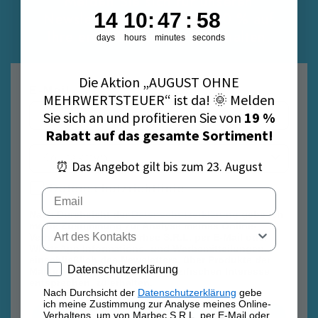
Melden Sie sich für unseren
14
10
:
47
Countdown ends in:
:
58
14
10
:
47
:
58
Newsletter an, um sofort 10 % auf
Ihre erste Bestellung zu erhalten.
days
hours
minutes
seconds
Die Aktion „AUGUST OHNE
E-Mail
MEHRWERTSTEUER“ ist da! 🌞 Melden
Sie sich an und profitieren Sie von
19 %
Rabatt auf das gesamte Sortiment!
⏰ Das Angebot gilt bis zum 23. August
Datenschutzrichtlinie
Datenschutzrichtlinie
Email
Nach Durchsicht der
Datenschutzerklärung
gebe ich
meine Zustimmung zur Analyse meines Online-
Tipo di contatto
Verhaltens, um von Marbec S.R.L. per E-Mail oder
WhatsApp Informations- und Werbemitteilungen,
einschließlich des Newsletters, über Produkte der
Privacy policy
Datenschutzerklärung
Marke Marbec, die meinem spezifischen Interesse
entsprechen, zu erhalten.
Nach Durchsicht der
Datenschutzerklärung
gebe
ich meine Zustimmung zur Analyse meines Online-
Verhaltens, um von Marbec S.R.L. per E-Mail oder
Anmelden