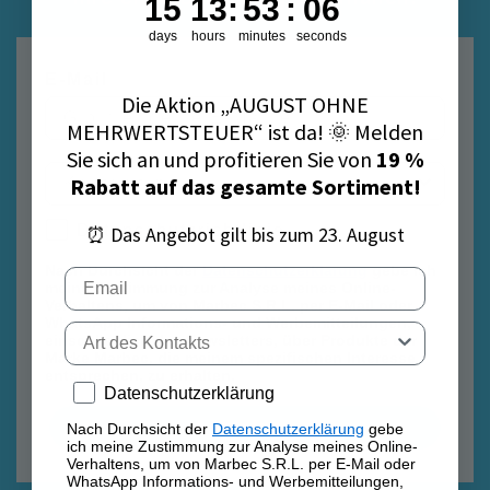
15
13
:
53
Countdown ends in:
:
5
15
13
:
53
:
05
days
hours
minutes
seconds
E-Mail
Die Aktion „AUGUST OHNE
MEHRWERTSTEUER“ ist da! 🌞 Melden
Sie sich an und profitieren Sie von
19 %
Rabatt auf das gesamte Sortiment!
Datenschutzrichtlinie
Datenschutzrichtlinie
⏰ Das Angebot gilt bis zum 23. August
Nach Durchsicht der
Datenschutzerklärung
gebe ich
Email
meine Zustimmung zur Analyse meines Online-
Verhaltens, um von Marbec S.R.L. per E-Mail oder
WhatsApp Informations- und Werbemitteilungen,
Tipo di contatto
einschließlich des Newsletters, über Produkte der
Marke Marbec, die meinem spezifischen Interesse
entsprechen, zu erhalten.
Privacy policy
Datenschutzerklärung
Anmelden
Nach Durchsicht der
Datenschutzerklärung
gebe
ich meine Zustimmung zur Analyse meines Online-
Verhaltens, um von Marbec S.R.L. per E-Mail oder
WhatsApp Informations- und Werbemitteilungen,