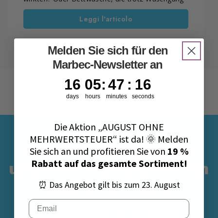
nicht ganz frisch erscheint? Wenn weiße Wäsche
Leggi l'articolo
an Strahlkraft verliert oder Gerüche
zurückbleiben, reicht das Waschmittel allein oft
nicht aus. In solchen Fällen kann
Melden Sie sich für den
Natriumpercarbonat in der Waschmaschine das
Waschergebnis deutlich verbessern – besonders
Marbec-Newsletter an
bei hellen Textilien.
Richtig angewendet hilft es, das Weiß
16
5
:
47
Countdown ends in:
:
15
16
05
:
47
:
15
aufzufrischen, organische Flecken zu behandeln
days
hours
minutes
seconds
und die Hygienewirkung über 50°C zu
unterstützen – ganz ohne Chlor oder intensive
Duftstoffe.
Die Aktion „AUGUST OHNE
MEHRWERTSTEUER“ ist da! 🌞 Melden
Melden Sie sich für
Sie sich an und profitieren Sie von
19 %
unseren Newsletter an
Rabatt auf das gesamte Sortiment!
⏰ Das Angebot gilt bis zum 23. August
Melden Sie sich für unseren
Newsletter an, um sofort 10 % auf
Email
Ihre erste Bestellung zu erhalten.