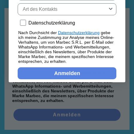
Tipo di contatto
E-Mail
Privacy policy
Datenschutzerklärung
Nach Durchsicht der
Datenschutzerklärung
gebe
ich meine Zustimmung zur Analyse meines Online-
Verhaltens, um von Marbec S.R.L. per E-Mail oder
WhatsApp Informations- und Werbemitteilungen,
einschließlich des Newsletters, über Produkte der
Marke Marbec, die meinem spezifischen Interesse
Datenschutzrichtlinie
Datenschutzrichtlinie
entsprechen, zu erhalten.
Nach Durchsicht der
Datenschutzerklärung
gebe ich
Anmelden
meine Zustimmung zur Analyse meines Online-
Verhaltens, um von Marbec S.R.L. per E-Mail oder
WhatsApp Informations- und Werbemitteilungen,
einschließlich des Newsletters, über Produkte der
Marke Marbec, die meinem spezifischen Interesse
entsprechen, zu erhalten.
Anmelden