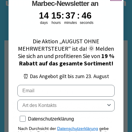
unseren Newsletter an
Marbec-Newsletter an
14
15
:
37
Countdown ends in:
:
46
14
15
:
37
:
46
Melden Sie sich für unseren
Newsletter an, um sofort 10 % auf
days
hours
minutes
seconds
Ihre erste Bestellung zu erhalten.
Die Aktion „AUGUST OHNE
MEHRWERTSTEUER“ ist da! 🌞 Melden
E-Mail
Sie sich an und profitieren Sie von
19 %
Rabatt auf das gesamte Sortiment!
⏰ Das Angebot gilt bis zum 23. August
Email
Datenschutzrichtlinie
Datenschutzrichtlinie
Tipo di contatto
Nach Durchsicht der
Datenschutzerklärung
gebe ich
meine Zustimmung zur Analyse meines Online-
Verhaltens, um von Marbec S.R.L. per E-Mail oder
WhatsApp Informations- und Werbemitteilungen,
Privacy policy
Datenschutzerklärung
einschließlich des Newsletters, über Produkte der
Marke Marbec, die meinem spezifischen Interesse
Nach Durchsicht der
Datenschutzerklärung
gebe
entsprechen, zu erhalten.