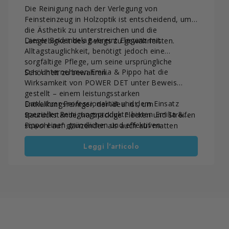
Die Reinigung nach der Verlegung von
Feinsteinzeug in Holzoptik ist entscheidend, um
die Ästhetik zu unterstreichen und die
Dieser Bodenbelag vereint Eleganz mit
Langlebigkeit des Belags zu gewährleisten.
Alltagstauglichkeit, benötigt jedoch eine
sorgfältige Pflege, um seine ursprüngliche
Das Unternehmen Emilia & Pippo hat die
Schönheit zu bewahren.
Wirksamkeit von POWER DET unter Beweis
gestellt – einem leistungsstarken
Dank ihrer Professionalität und dem Einsatz
Entkalkungsreiniger, der ideal ist, um
spezieller Reinigungsprodukte bieten Emilia &
Baurückstände, hartnäckige Flecken und Streifen
Pippo einen gründlichen und effektiven
sowohl auf glänzenden als auch auf matten
Reinigungsservice, der dem Feinsteinzeug seinen
Oberflächen zu entfernen.
Leggi l'articolo
ursprünglichen Glanz vom ersten Tag an
zurückgibt.