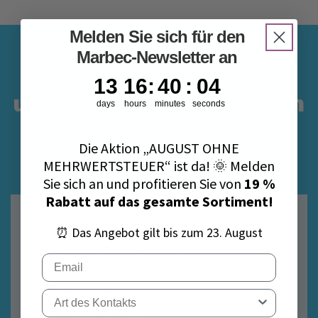
Melden Sie sich für den
Marbec-Newsletter an
Melden Sie sich für
13
16
:
40
Countdown ends in:
:
4
13
16
:
40
:
04
unseren Newsletter an
days
hours
minutes
seconds
Melden Sie sich für unseren
Die Aktion „AUGUST OHNE
Newsletter an, um sofort 10 % auf
MEHRWERTSTEUER“ ist da! 🌞 Melden
Ihre erste Bestellung zu erhalten.
Sie sich an und profitieren Sie von
19 %
Rabatt auf das gesamte Sortiment!
E-Mail
⏰ Das Angebot gilt bis zum 23. August
Email
Tipo di contatto
Datenschutzrichtlinie