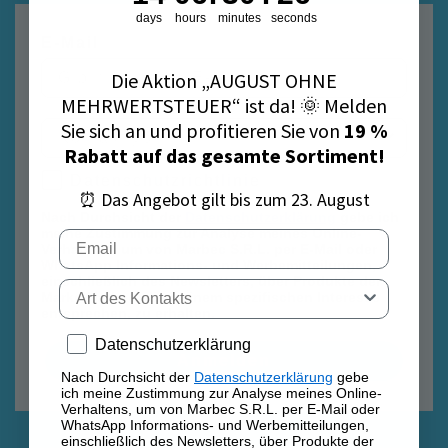
days
hours
minutes
seconds
E-Mail
Die Aktion „AUGUST OHNE
MEHRWERTSTEUER“ ist da! 🌞 Melden
Sie sich an und profitieren Sie von
19 %
Rabatt auf das gesamte Sortiment!
Datenschutzrichtlinie
Datenschutzrichtlinie
⏰ Das Angebot gilt bis zum 23. August
Nach Durchsicht der
Datenschutzerklärung
gebe ich
meine Zustimmung zur Analyse meines Online-
Email
Verhaltens, um von Marbec S.R.L. per E-Mail oder
WhatsApp Informations- und Werbemitteilungen,
einschließlich des Newsletters, über Produkte der
Tipo di contatto
Marke Marbec, die meinem spezifischen Interesse
entsprechen, zu erhalten.
Privacy policy
Datenschutzerklärung
Anmelden
Nach Durchsicht der
Datenschutzerklärung
gebe
ich meine Zustimmung zur Analyse meines Online-
Verhaltens, um von Marbec S.R.L. per E-Mail oder
WhatsApp Informations- und Werbemitteilungen,
einschließlich des Newsletters, über Produkte der