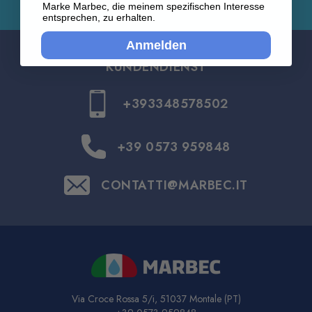
Marke Marbec, die meinem spezifischen Interesse
entsprechen, zu erhalten.
Anmelden
KUNDENDIENST
+393348578502
+39 0573 959848
CONTATTI@MARBEC.IT
Via Croce Rossa 5/i, 51037 Montale (PT)