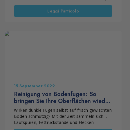
können verschmutzte, vergraute oder fettige
Leggi l'articolo
Fugen die gesamte Fläche ungepflegt erscheinen
lassen. Besonders in stark genutzten Bereichen
wie Küche, Bad oder Durchgangszonen
verschärft sich das Problem. Dort sammeln sich
Feuchtigkeit, Schmutz und Rückstände mit der
Zeit an. Wer weiß, wie man Bodenfugen richtig
reinigt, verbessert nicht nur die Optik des
Bodens, sondern erleichtert auch die tägliche
Pflege.
15 September 2022
Reinigung von Bodenfugen: So
bringen Sie Ihre Oberflächen wieder
zum Strahlen
Wirken dunkle Fugen selbst auf frisch gewischten
Böden schmutzig? Mit der Zeit sammeln sich
Laufspuren, Fettrückstände und Flecken
zwischen den Fliesen. Dadurch wird die normale