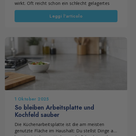
wirkt. Oft reicht schon ein schlecht gelagertes
Lebensmittel, eine kleine ausgelaufene
Leggi l'articolo
Flüssigkeit, Kondenswasser im Innenraum oder
Schmutz in den Türdichtungen, damit sich ein
hartnäckiger Geruch bildet. In solchen Fällen
solltest du den Geruch nicht überdecken,
sondern die Ursache mit einer regelmäßigen und
gründlichen Reinigung beseitigen.
In dieser Anleitung findest du eine einfache und
komplette Methode, um den Kühlschrank zu
reinigen, schlechte Gerüche zu entfernen und zu
verhindern, dass sie wiederkommen. Außerdem
zeigen wir dir praktische Hausmittel und eine
ökologische Lösung für eine noch effektivere
Reinigung.
1 Oktober 2025
So bleiben Arbeitsplatte und
Kochfeld sauber
Die Küchenarbeitsplatte ist die am meisten
genutzte Fläche im Haushalt: Du stellst Dinge ab,