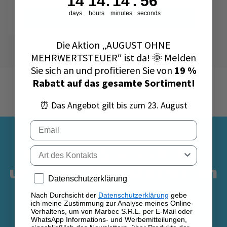
14
14
:
14
:
55
sehr typische Situationen im Alltag. Das Problem:
days
hours
minutes
seconds
Leggi l'articolo
Wenn du diese Geräte nicht regelmäßig reinigst,
speichern sie Gerüche, eingebrannten Schmutz
und Schlieren. Dadurch wird die Reinigung mit
Die Aktion „AUGUST OHNE
der Zeit deutlich schwieriger.
MEHRWERTSTEUER“ ist da! 🌞 Melden
In diesem Artikel findest du eine praktische
Sie sich an und profitieren Sie von
19 %
Anleitung, wie du die Mikrowelle reinigst, den
Mini-Ofen sauber machst und die
Rabatt auf das gesamte Sortiment!
Heißluftfritteuse pflegst. Außerdem zeigen wir dir
Hausmittel und eine ökologische Lösung für eine
⏰ Das Angebot gilt bis zum 23. August
gründlichere Reinigung – ohne die Oberflächen
zu beschädigen.
Email
Melden Sie sich für
Tipo di contatto
unseren Newsletter an
Privacy policy
Datenschutzerklärung
Melden Sie sich für unseren
Nach Durchsicht der
Datenschutzerklärung
gebe
ich meine Zustimmung zur Analyse meines Online-
Newsletter an, um sofort 10 % auf
Verhaltens, um von Marbec S.R.L. per E-Mail oder
Ihre erste Bestellung zu erhalten.
WhatsApp Informations- und Werbemitteilungen,