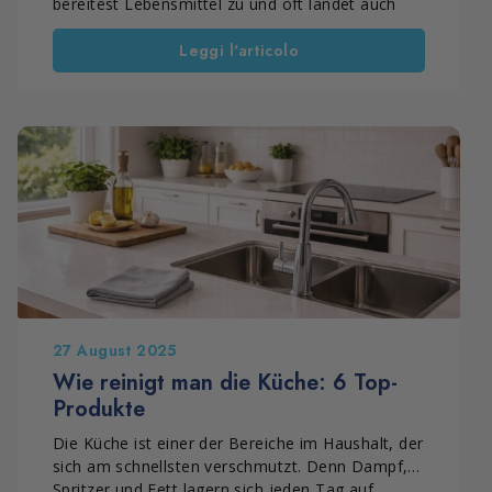
bereitest Lebensmittel zu und oft landet auch
etwas darauf, das beim Kochen „daneben geht“.
Leggi l'articolo
Das Problem: Wenn du nicht regelmäßig reinigst,
entstehen schnell Fettfilm, Schlieren, Flecken und
matte Stellen – vor allem rund um das Kochfeld
und die Spüle.
In dieser Anleitung findest du eine einfache
Vorgehensweise, um die Arbeitsplatte dauerhaft
sauber zu halten, ein Gaskochfeld sowie ein
Induktionskochfeld richtig zu reinigen und je nach
Material die passende Lösung zu wählen.
27 August 2025
Wie reinigt man die Küche: 6 Top-
Produkte
Die Küche ist einer der Bereiche im Haushalt, der
sich am schnellsten verschmutzt. Denn Dampf,
Spritzer und Fett lagern sich jeden Tag auf