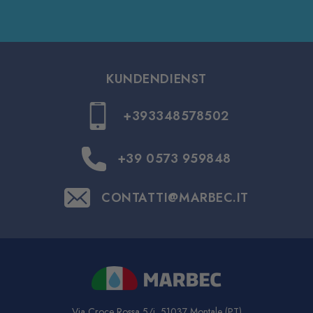
KUNDENDIENST
+393348578502
+39 0573 959848
CONTATTI@MARBEC.IT
Via Croce Rossa 5/i, 51037 Montale (PT)