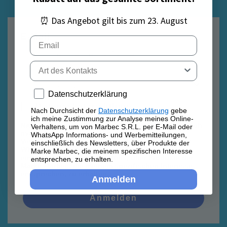
⏰ Das Angebot gilt bis zum 23. August
E-Mail
Email
Tipo di contatto
Privacy policy
Datenschutzerklärung
Datenschutzrichtlinie
Datenschutzrichtlinie
Nach Durchsicht der
Datenschutzerklärung
gebe
ich meine Zustimmung zur Analyse meines Online-
Nach Durchsicht der
Datenschutzerklärung
gebe ich
Verhaltens, um von Marbec S.R.L. per E-Mail oder
meine Zustimmung zur Analyse meines Online-
WhatsApp Informations- und Werbemitteilungen,
Verhaltens, um von Marbec S.R.L. per E-Mail oder
einschließlich des Newsletters, über Produkte der
WhatsApp Informations- und Werbemitteilungen,
Marke Marbec, die meinem spezifischen Interesse
einschließlich des Newsletters, über Produkte der
entsprechen, zu erhalten.
Marke Marbec, die meinem spezifischen Interesse
entsprechen, zu erhalten.
Anmelden
Anmelden