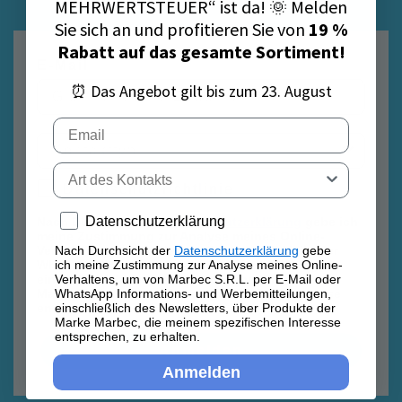
MEHRWERTSTEUER“ ist da! 🌞 Melden
Sie sich an und profitieren Sie von
19 %
Rabatt auf das gesamte Sortiment!
E-Mail
⏰ Das Angebot gilt bis zum 23. August
Email
Tipo di contatto
Datenschutzrichtlinie
Datenschutzrichtlinie
Privacy policy
Datenschutzerklärung
Nach Durchsicht der
Datenschutzerklärung
gebe ich
meine Zustimmung zur Analyse meines Online-
Verhaltens, um von Marbec S.R.L. per E-Mail oder
Nach Durchsicht der
Datenschutzerklärung
gebe
WhatsApp Informations- und Werbemitteilungen,
ich meine Zustimmung zur Analyse meines Online-
einschließlich des Newsletters, über Produkte der
Verhaltens, um von Marbec S.R.L. per E-Mail oder
Marke Marbec, die meinem spezifischen Interesse
WhatsApp Informations- und Werbemitteilungen,
entsprechen, zu erhalten.
einschließlich des Newsletters, über Produkte der
Marke Marbec, die meinem spezifischen Interesse
entsprechen, zu erhalten.
Anmelden
Anmelden