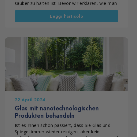
sauber zu halten ist. Bevor wir erklären, wie man
Glas reinigt und schützt, ist es wichtig zu
Leggi l'articolo
verstehen, warum dieses Material ständige
Pflege erfordert und welche Produkte wirklich
helfen, es sauber, fettfrei und langfristig leichter
zu pflegen.
22 April 2024
Glas mit nanotechnologischen
Produkten behandeln
Ist es Ihnen schon passiert, dass Sie Glas und
Spiegel immer wieder reinigen, aber kein