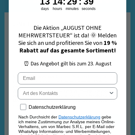
13
14
:
29
:
38
Ihre erste Bestellung zu erhalten.
days
hours
minutes
seconds
E-Mail
Die Aktion „AUGUST OHNE
MEHRWERTSTEUER“ ist da! 🌞 Melden
Sie sich an und profitieren Sie von
19 %
Rabatt auf das gesamte Sortiment!
⏰ Das Angebot gilt bis zum 23. August
Datenschutzrichtlinie
Datenschutzrichtlinie
Email
Nach Durchsicht der
Datenschutzerklärung
gebe ich
meine Zustimmung zur Analyse meines Online-
Verhaltens, um von Marbec S.R.L. per E-Mail oder
Tipo di contatto
WhatsApp Informations- und Werbemitteilungen,
einschließlich des Newsletters, über Produkte der
Marke Marbec, die meinem spezifischen Interesse
entsprechen, zu erhalten.
Privacy policy
Datenschutzerklärung
Nach Durchsicht der
Datenschutzerklärung
gebe
Anmelden
ich meine Zustimmung zur Analyse meines Online-
Verhaltens, um von Marbec S.R.L. per E-Mail oder
WhatsApp Informations- und Werbemitteilungen,