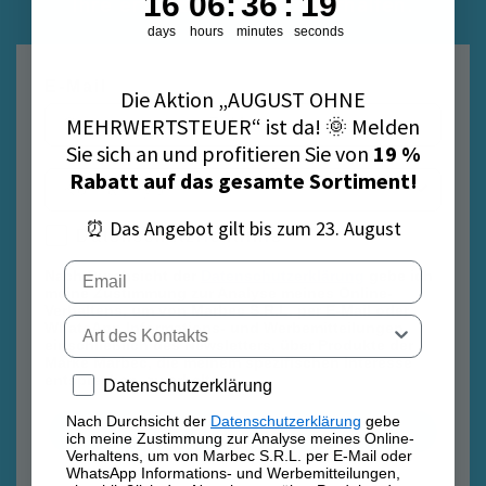
16
06
:
36
:
18
Ihre erste Bestellung zu erhalten.
days
hours
minutes
seconds
E-Mail
Die Aktion „AUGUST OHNE
MEHRWERTSTEUER“ ist da! 🌞 Melden
Sie sich an und profitieren Sie von
19 %
Rabatt auf das gesamte Sortiment!
⏰ Das Angebot gilt bis zum 23. August
Datenschutzrichtlinie
Datenschutzrichtlinie
Email
Nach Durchsicht der
Datenschutzerklärung
gebe ich
meine Zustimmung zur Analyse meines Online-
Verhaltens, um von Marbec S.R.L. per E-Mail oder
Tipo di contatto
WhatsApp Informations- und Werbemitteilungen,
einschließlich des Newsletters, über Produkte der
Marke Marbec, die meinem spezifischen Interesse
entsprechen, zu erhalten.
Privacy policy
Datenschutzerklärung
Nach Durchsicht der
Datenschutzerklärung
gebe
Anmelden
ich meine Zustimmung zur Analyse meines Online-
Verhaltens, um von Marbec S.R.L. per E-Mail oder
WhatsApp Informations- und Werbemitteilungen,