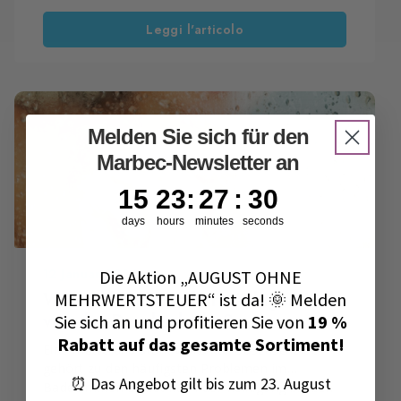
Sie nicht allein. Glas ist ein Material, das sich
Leggi l'articolo
schwer reinigen lässt, ohne Streifen oder
sichtbare Rückstände zu hinterlassen, особенно
bei stark exponierten Flächen wie Fenstern,
Schaufenstern und Duschkabinen. Heute bietet
die Technologie jedoch eine konkrete Lösung:
die Nanotechnologie für Glasoberflächen. Sie
Melden Sie sich für den
verbessert die Reinigung und erleichtert die
Marbec-Newsletter an
Pflege von Glasflächen dauerhaft.
15
23
:
27
Countdown ends in:
:
29
15
23
:
27
:
29
days
hours
minutes
seconds
12 Januar 2024
Die Aktion „AUGUST OHNE
Wie entfernt man hartnäckigen Kalk
MEHRWERTSTEUER“ ist da! 🌞 Melden
von der Duschscheibe?
Sie sich an und profitieren Sie von
19 %
Rabatt auf das gesamte Sortiment!
Eine matte und stark verkalkte Duschscheibe
gehört zu den häufigsten Problemen im
⏰ Das Angebot gilt bis zum 23. August
Badezimmer. Selbst nach der Reinigung bleiben