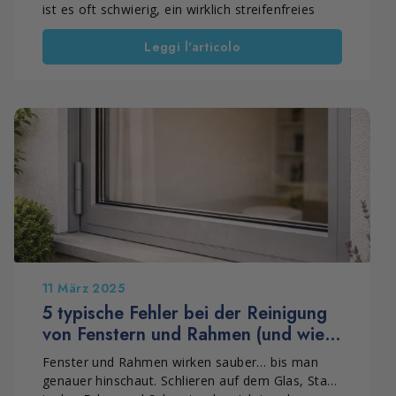
ist es oft schwierig, ein wirklich streifenfreies
Ergebnis zu erzielen. Das eigentliche Problem ist
Leggi l'articolo
nicht das Entfernen von Schmutz, sondern das
Vermeiden von Streifen, Schlieren und
Rückständen, die die Klarheit der Oberfläche
beeinträchtigen. Für ein gutes Ergebnis ist die
richtige Vorgehensweise entscheidend. Mit einer
streifenfreien Reinigungsmethode und einer
klaren Routine bleiben Glas, Spiegel und
glänzende Oberflächen länger sauber.
Gleichzeitig reduziert sich der
Reinigungsaufwand.
11 März 2025
5 typische Fehler bei der Reinigung
von Fenstern und Rahmen (und wie
man sie vermeidet)
Fenster und Rahmen wirken sauber… bis man
genauer hinschaut. Schlieren auf dem Glas, Staub