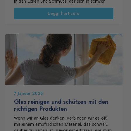
in den Ecken und Schmutz, der sich in schwer
erreichbaren Bereichen sammelt. Oft liegt das
Leggi l'articolo
Problem nicht daran, dass zu wenig gereinigt
wird, sondern daran, wie die Reinigung
durchgeführt wird. Tatsächlich können typische
Fehler Oberflächen, Dichtungen und Materialien
mit der Zeit beschädigen. Deshalb ist es wichtig
zu wissen, was man vermeiden sollte, um
Fenster und Rahmen länger sauber zu halten und
die Reinigung zu erleichtern.
7 Januar 2025
Glas reinigen und schützen mit den
richtigen Produkten
Wenn wir an Glas denken, verbinden wir es oft
mit einem empfindlichen Material, das schwer
sauber zu halten ist. Bevor wir erklären, wie man