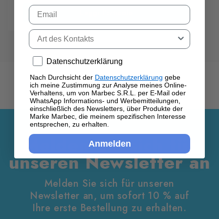
Schlieren, Flecken und Ablagerungen zurück, die
Email
Leggi l'articolo
das Glas trüb wirken lassen. Viele wissen nicht,
dass das Problem nicht an der Reinigung selbst
Tipo di contatto
liegt, sondern an der Methode. Mit der richtigen
Vorgehensweise lässt sich hartnäckiger Kalk von
der Duschscheibe entfernen und die Oberfläche
Privacy policy
Datenschutzerklärung
langfristig klar halten – ohne großen Aufwand
und ohne Schäden am Glas.
Nach Durchsicht der
Datenschutzerklärung
gebe
ich meine Zustimmung zur Analyse meines Online-
Verhaltens, um von Marbec S.R.L. per E-Mail oder
WhatsApp Informations- und Werbemitteilungen,
einschließlich des Newsletters, über Produkte der
Marke Marbec, die meinem spezifischen Interesse
entsprechen, zu erhalten.
Melden Sie sich für
Anmelden
unseren Newsletter an
Melden Sie sich für unseren
Newsletter an, um sofort 10 % auf
Ihre erste Bestellung zu erhalten.