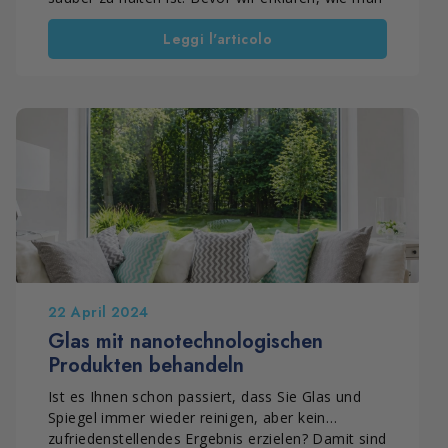
Glas reinigt und schützt, ist es wichtig zu
Leggi l'articolo
verstehen, warum dieses Material ständige
Pflege erfordert und welche Produkte wirklich
helfen, es sauber, fettfrei und langfristig leichter
zu pflegen.
22 April 2024
Glas mit nanotechnologischen
Produkten behandeln
Ist es Ihnen schon passiert, dass Sie Glas und
Spiegel immer wieder reinigen, aber kein
zufriedenstellendes Ergebnis erzielen? Damit sind