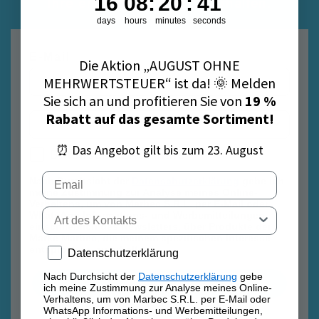
16
08
:
20
:
40
Ihre erste Bestellung zu erhalten.
days
hours
minutes
seconds
E-Mail
Die Aktion „AUGUST OHNE
MEHRWERTSTEUER“ ist da! 🌞 Melden
Sie sich an und profitieren Sie von
19 %
Rabatt auf das gesamte Sortiment!
⏰ Das Angebot gilt bis zum 23. August
Datenschutzrichtlinie
Datenschutzrichtlinie
Email
Nach Durchsicht der
Datenschutzerklärung
gebe ich
meine Zustimmung zur Analyse meines Online-
Verhaltens, um von Marbec S.R.L. per E-Mail oder
Tipo di contatto
WhatsApp Informations- und Werbemitteilungen,
einschließlich des Newsletters, über Produkte der
Marke Marbec, die meinem spezifischen Interesse
entsprechen, zu erhalten.
Privacy policy
Datenschutzerklärung
Nach Durchsicht der
Datenschutzerklärung
gebe
Anmelden
ich meine Zustimmung zur Analyse meines Online-
Verhaltens, um von Marbec S.R.L. per E-Mail oder
WhatsApp Informations- und Werbemitteilungen,