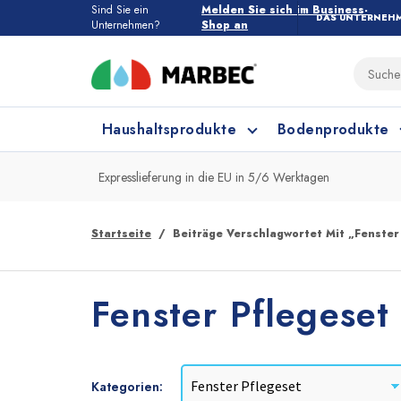
Sind Sie ein
Melden Sie sich im Business-
DAS UNTERNEH
Unternehmen?
Shop an
Haushaltsprodukte
Bodenprodukte
Expresslieferung in die EU in 5/6 Werktagen
Haushaltsprodukte
Alle Bodenprodukte
Startseite
Beiträge Verschlagwortet Mit „Fenster
Feinsteinzeug und Keramik
Küchenreinigung
Fenster Pflegeset
Kategorien: