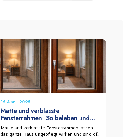
16 April 2025
Matte und verblasste
Fensterrahmen: So beleben und
schützen Sie sie in wenigen Minuten
Matte und verblasste Fensterrahmen lassen
das ganze Haus ungepflegt wirken und sind oft