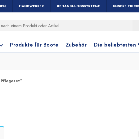
MEN
HANDWERKER
BEHANDLUNGSSYSTEME
UNSERE TRICK
Produkte für Boote
Zubehör
Die beliebtesten
 Pflegeset“
Holz und Parkett
Fensterreinigung
Terrakottafliese
Bodenreinigung