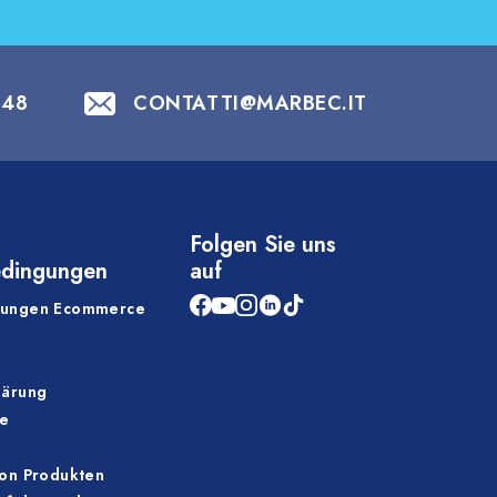
848
CONTATTI@MARBEC.IT
Folgen Sie uns
edingungen
auf
gungen Ecommerce
lärung
ie
von Produkten