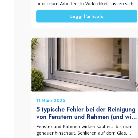
oder teure Arbeiten. In Wirklichkeit lassen sich
heute auch eigenständig professionelle
Leggi l'articolo
Ergebnisse erzielen, indem man ein komplettes
System zur Wiederherstellung von Holzfenstern
verwendet, das schrittweise Reinigung,
Regeneration und Schutz kombiniert. Zudem
neigen Holzfenster, die Sonne, Regen und
Witterung ausgesetzt sind, dazu, zu vergrauen,
auszubleichen und ihren Schutz zu verlieren.
Deshalb ermöglicht die richtige Methode, das
Material zu erhalten, ohne es auszutauschen,
und gleichzeitig Optik und Haltbarkeit deutlich
zu verbessern.
11 März 2025
5 typische Fehler bei der Reinigung
von Fenstern und Rahmen (und wie
man sie vermeidet)
Fenster und Rahmen wirken sauber… bis man
genauer hinschaut. Schlieren auf dem Glas,