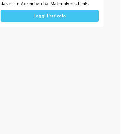
das erste Anzeichen für Materialverschleiß.
Dieses Problem tritt häufig bei Holz-, PVC- und
Leggi l'articolo
Aluminiumrahmen auf, die Sonne, Regen und
Luftverschmutzung ausgesetzt sind. Wenn die
Oberfläche ihren Glanz verliert, bedeutet das
auch, dass sie einen Teil ihres Schutzes
verloren hat und anfälliger für Abnutzung wird.
Deshalb ist es wichtig, früh zu handeln, um
größere Schäden zu vermeiden und Optik
sowie Widerstandsfähigkeit schnell
wiederherzustellen.