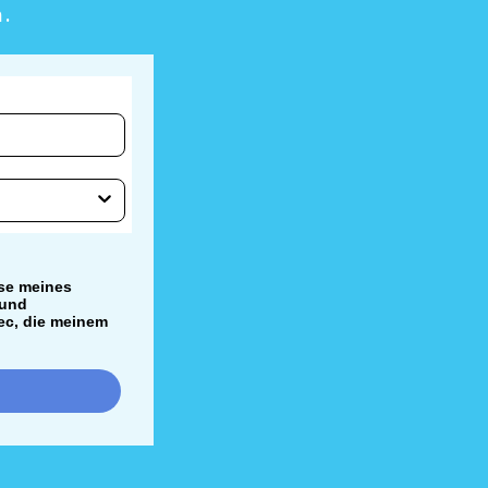
n.
se meines
 und
ec, die meinem