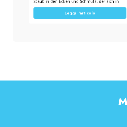
Staub in den Ecken und Schmutz, der sich in
schwer erreichbaren Bereichen sammelt. Oft
Leggi l'articolo
liegt das Problem nicht daran, dass zu wenig
gereinigt wird, sondern daran, wie die
Reinigung durchgeführt wird. Tatsächlich
können typische Fehler Oberflächen,
Dichtungen und Materialien mit der Zeit
beschädigen. Deshalb ist es wichtig zu wissen,
was man vermeiden sollte, um Fenster und
Rahmen länger sauber zu halten und die
Reinigung zu erleichtern.
M