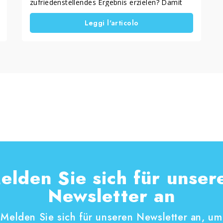
zufriedenstellendes Ergebnis erzielen? Damit
sind Sie nicht allein. Glas ist ein Material, das
Leggi l'articolo
sich schwer reinigen lässt, ohne Streifen oder
sichtbare Rückstände zu hinterlassen,
особенно bei stark exponierten Flächen wie
Fenstern, Schaufenstern und Duschkabinen.
Heute bietet die Technologie jedoch eine
konkrete Lösung: die Nanotechnologie für
Glasoberflächen. Sie verbessert die Reinigung
und erleichtert die Pflege von Glasflächen
dauerhaft.
elden Sie sich für unser
Newsletter an
Melden Sie sich für unseren Newsletter an, um