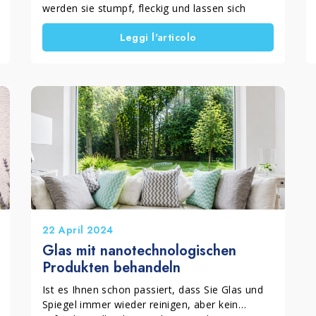
werden sie stumpf, fleckig und lassen sich
schwerer reinigen, besonders bei PVC,
Leggi l'articolo
Aluminium und Holz. Viele herkömmliche
Reiniger entfernen jedoch weder
Umweltschmutz noch Kalk vollständig.
Außerdem können sie Schlieren oder
Rückstände hinterlassen. Deshalb ist es
wichtig, spezielle Produkte für die Reinigung
von Fenstern und Rahmen zu verwenden, die
effektiv wirken, ohne die Oberflächen zu
beschädigen. In diesem Artikel erfahren Sie, wie
Sie Fenster und Rahmen richtig reinigen und
welche Lösungen helfen, sie langfristig sauber
zu halten.
22 April 2024
Glas mit nanotechnologischen
Produkten behandeln
Ist es Ihnen schon passiert, dass Sie Glas und
Spiegel immer wieder reinigen, aber kein