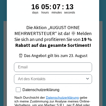
Melden Sie sich für unseren
16
5
:
7
Countdown ends in:
:
12
16
05
:
07
:
12
Newsletter an, um sofort 10 % auf
Ihre erste Bestellung zu erhalten.
days
hours
minutes
seconds
Die Aktion „AUGUST OHNE
E-Mail
MEHRWERTSTEUER“ ist da! 🌞 Melden
Sie sich an und profitieren Sie von
19 %
Rabatt auf das gesamte Sortiment!
⏰ Das Angebot gilt bis zum 23. August
Datenschutzrichtlinie
Datenschutzrichtlinie
Email
Nach Durchsicht der
Datenschutzerklärung
gebe ich
meine Zustimmung zur Analyse meines Online-
Tipo di contatto
Verhaltens, um von Marbec S.R.L. per E-Mail oder
WhatsApp Informations- und Werbemitteilungen,
einschließlich des Newsletters, über Produkte der
Privacy policy
Datenschutzerklärung
Marke Marbec, die meinem spezifischen Interesse
entsprechen, zu erhalten.
Nach Durchsicht der
Datenschutzerklärung
gebe
ich meine Zustimmung zur Analyse meines Online-
Verhaltens, um von Marbec S.R.L. per E-Mail oder
Anmelden