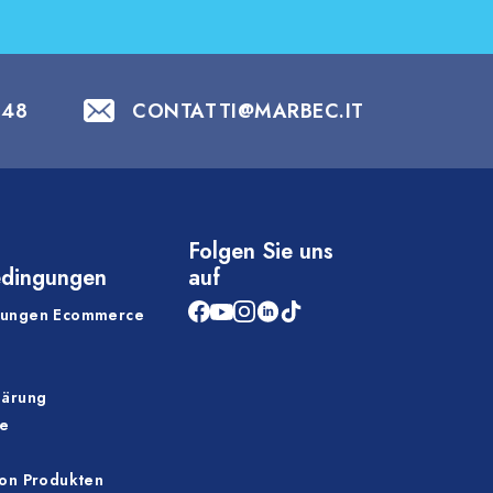
848
CONTATTI@MARBEC.IT
Folgen Sie uns
edingungen
auf
gungen Ecommerce
lärung
ie
von Produkten