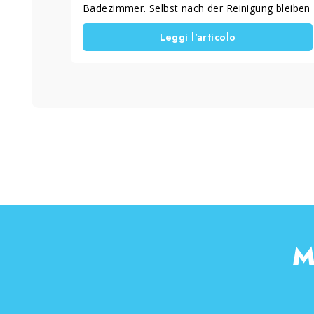
Badezimmer. Selbst nach der Reinigung bleiben
Schlieren, Flecken und Ablagerungen zurück,
Leggi l'articolo
die das Glas trüb wirken lassen. Viele wissen
nicht, dass das Problem nicht an der Reinigung
selbst liegt, sondern an der Methode. Mit der
richtigen Vorgehensweise lässt sich
hartnäckiger Kalk von der Duschscheibe
entfernen und die Oberfläche langfristig klar
halten – ohne großen Aufwand und ohne
Schäden am Glas.
M