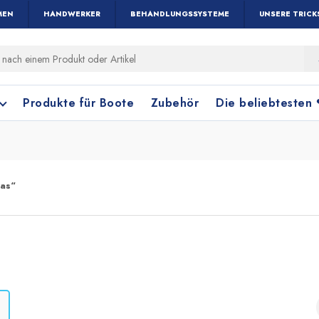
MEN
HANDWERKER
BEHANDLUNGSSYSTEME
UNSERE TRICK
Produkte für Boote
Zubehör
Die beliebtesten
las“
Holz und Parkett
Fensterreinigung
Terrakottafliese
Bodenreinigung