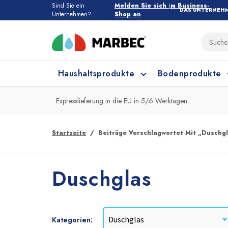
Sind Sie ein
Melden Sie sich im Business-
DAS UNTERNEH
Unternehmen?
Shop an
Haushaltsprodukte
Bodenprodukte
Expresslieferung in die EU in 5/6 Werktagen
Haushaltsprodukte
Alle Bodenprodukte
Startseite
Beiträge Verschlagwortet Mit „Duschg
Feinsteinzeug und Keramik
Küchenreinigung
Duschglas
Kategorien: