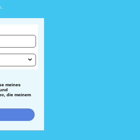
n.
se meines
 und
ec, die meinem