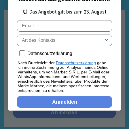
⏰ Das Angebot gilt bis zum 23. August
E-Mail
Email
Tipo di contatto
Privacy policy
Datenschutzerklärung
Datenschutzrichtlinie
Datenschutzrichtlinie
Nach Durchsicht der
Datenschutzerklärung
gebe
ich meine Zustimmung zur Analyse meines Online-
Nach Durchsicht der
Datenschutzerklärung
gebe ich
Verhaltens, um von Marbec S.R.L. per E-Mail oder
meine Zustimmung zur Analyse meines Online-
WhatsApp Informations- und Werbemitteilungen,
Verhaltens, um von Marbec S.R.L. per E-Mail oder
einschließlich des Newsletters, über Produkte der
WhatsApp Informations- und Werbemitteilungen,
Marke Marbec, die meinem spezifischen Interesse
einschließlich des Newsletters, über Produkte der
entsprechen, zu erhalten.
Marke Marbec, die meinem spezifischen Interesse
entsprechen, zu erhalten.
Anmelden
Anmelden