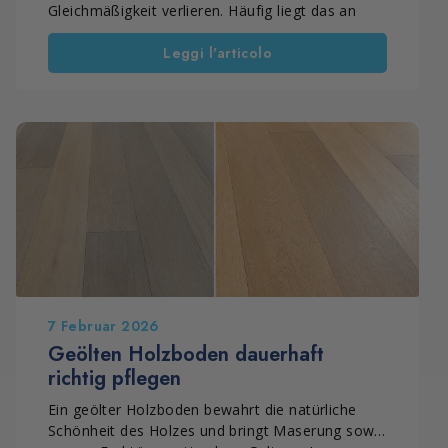
Gleichmäßigkeit verlieren. Häufig liegt das an
einer falschen Pflege oder an ungeeigneten
Leggi l'articolo
Produkten. Dennoch muss der Boden nicht
immer ersetzt werden. Wenn das Holz noch
tragfähig ist, kann eine professionelle
Restaurierung die Oberfläche wieder stabilisieren.
So bleibt die natürliche Optik erhalten. Außerdem
verlängert sich die Lebensdauer des Parketts.
7 Februar 2026
Geölten Holzboden dauerhaft
richtig pflegen
Ein geölter Holzboden bewahrt die natürliche
Schönheit des Holzes und bringt Maserung sowie