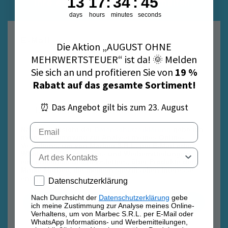
13
17
:
34
:
44
Ihre erste Bestellung zu erhalten.
days
hours
minutes
seconds
E-Mail
Die Aktion „AUGUST OHNE
MEHRWERTSTEUER“ ist da! 🌞 Melden
Sie sich an und profitieren Sie von
19 %
Rabatt auf das gesamte Sortiment!
⏰ Das Angebot gilt bis zum 23. August
Datenschutzrichtlinie
Datenschutzrichtlinie
Email
Nach Durchsicht der
Datenschutzerklärung
gebe ich
meine Zustimmung zur Analyse meines Online-
Verhaltens, um von Marbec S.R.L. per E-Mail oder
Tipo di contatto
WhatsApp Informations- und Werbemitteilungen,
einschließlich des Newsletters, über Produkte der
Marke Marbec, die meinem spezifischen Interesse
entsprechen, zu erhalten.
Privacy policy
Datenschutzerklärung
Nach Durchsicht der
Datenschutzerklärung
gebe
Anmelden
ich meine Zustimmung zur Analyse meines Online-
Verhaltens, um von Marbec S.R.L. per E-Mail oder
WhatsApp Informations- und Werbemitteilungen,