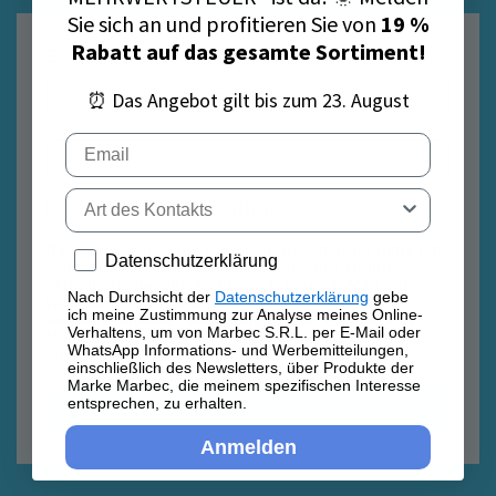
Sie sich an und profitieren Sie von
19 %
Rabatt auf das gesamte Sortiment!
E-Mail
⏰ Das Angebot gilt bis zum 23. August
Email
Tipo di contatto
Datenschutzrichtlinie
Datenschutzrichtlinie
Nach Durchsicht der
Datenschutzerklärung
gebe ich
Privacy policy
Datenschutzerklärung
meine Zustimmung zur Analyse meines Online-
Verhaltens, um von Marbec S.R.L. per E-Mail oder
Nach Durchsicht der
Datenschutzerklärung
gebe
WhatsApp Informations- und Werbemitteilungen,
ich meine Zustimmung zur Analyse meines Online-
einschließlich des Newsletters, über Produkte der
Verhaltens, um von Marbec S.R.L. per E-Mail oder
Marke Marbec, die meinem spezifischen Interesse
WhatsApp Informations- und Werbemitteilungen,
entsprechen, zu erhalten.
einschließlich des Newsletters, über Produkte der
Marke Marbec, die meinem spezifischen Interesse
entsprechen, zu erhalten.
Anmelden
Anmelden