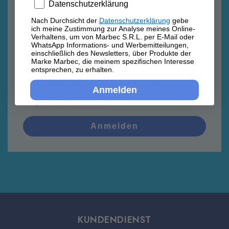
Privacy policy
Datenschutzerklärung
Nach Durchsicht der
Datenschutzerklärung
gebe
ich meine Zustimmung zur Analyse meines Online-
Datenschutzrichtlinie
Datenschutzrichtlinie
Verhaltens, um von Marbec S.R.L. per E-Mail oder
WhatsApp Informations- und Werbemitteilungen,
Nach Durchsicht der
Datenschutzerklärung
gebe ich
einschließlich des Newsletters, über Produkte der
meine Zustimmung zur Analyse meines Online-
Marke Marbec, die meinem spezifischen Interesse
Verhaltens, um von Marbec S.R.L. per E-Mail oder
entsprechen, zu erhalten.
WhatsApp Informations- und Werbemitteilungen,
einschließlich des Newsletters, über Produkte der
Anmelden
Marke Marbec, die meinem spezifischen Interesse
entsprechen, zu erhalten.
Anmelden
KUNDENDIENST