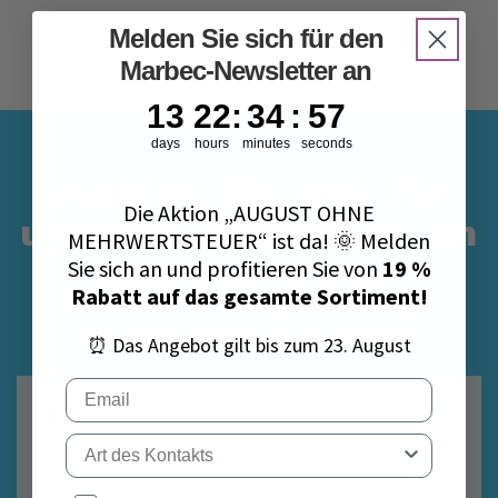
Melden Sie sich für den
Marbec-Newsletter an
13
22
:
34
Countdown ends in:
:
57
13
22
:
34
:
57
days
hours
minutes
seconds
Melden Sie sich für
Die Aktion „AUGUST OHNE
unseren Newsletter an
MEHRWERTSTEUER“ ist da! 🌞 Melden
Sie sich an und profitieren Sie von
19 %
Melden Sie sich für unseren
Rabatt auf das gesamte Sortiment!
Newsletter an, um sofort 10 % auf
Ihre erste Bestellung zu erhalten.
⏰ Das Angebot gilt bis zum 23. August
Email
E-Mail
Tipo di contatto