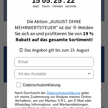
15
05
:
25
:
21
days
hours
minutes
seconds
Die Aktion „AUGUST OHNE
Entkalkende Reinigung zum Entfernen von
MEHRWERTSTEUER“ ist da! 🌞 Melden
Epoxidharzen von Steinen
Sie sich an und profitieren Sie von
19 %
Rabatt auf das gesamte Sortiment!
⏰ Das Angebot gilt bis zum 23. August
Email
Tipo di contatto
Privacy policy
Datenschutzerklärung
Entwachsende Reinigung von metallisierten
Nach Durchsicht der
Datenschutzerklärung
gebe
Wachsen
ich meine Zustimmung zur Analyse meines Online-
Verhaltens, um von Marbec S.R.L. per E-Mail oder
WhatsApp Informations- und Werbemitteilungen,