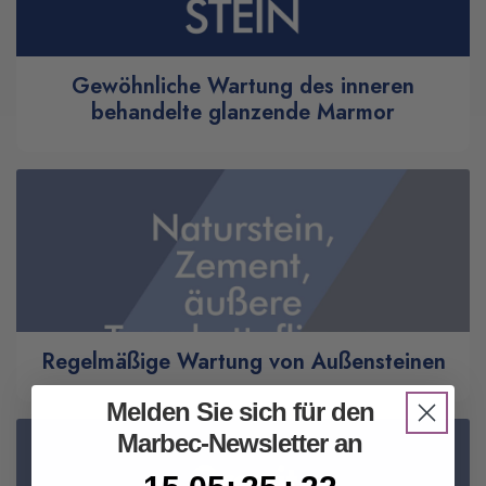
Gewöhnliche Wartung des inneren
behandelte glanzende Marmor
Regelmäßige Wartung von Außensteinen
Melden Sie sich für den
Marbec-Newsletter an
15
5
:
25
Countdown ends in:
:
21