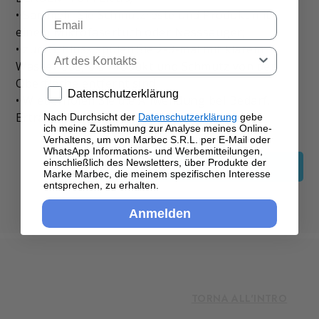
• Sammeln Sie Schmutzreste und Produkt mit
Email
einem Mikrofasertuch oder Nasssauger;
• zum Schluss spülen Sie 2-3-mal mit klarem
Tipo di contatto
Wasser aus, bis Produkt und Schmutz von der
Oberfläche entfernt sind;
Privacy policy
Datenschutzerklärung
• Wiederholen Sie die Anwendung bei Bedarf.
Ertrag: 1lt / 15-20 m².
Nach Durchsicht der
Datenschutzerklärung
gebe
ich meine Zustimmung zur Analyse meines Online-
Verhaltens, um von Marbec S.R.L. per E-Mail oder
WhatsApp Informations- und Werbemitteilungen,
einschließlich des Newsletters, über Produkte der
GEHE ZU DEN SCHRITTEN 2
Marke Marbec, die meinem spezifischen Interesse
entsprechen, zu erhalten.
Anmelden
TORNA ALL'INTRO