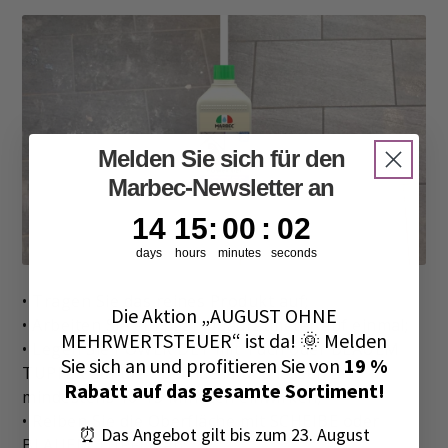
Melden Sie sich für den
Marbec-Newsletter an
14
15
:
0
Countdown ends in:
:
1
14
15
:
00
:
01
days
hours
minutes
seconds
• Tragen Sie das reines Produkt auf;
Die Aktion „AUGUST OHNE
• Arbeiten Sie ein paar Quadratmeter auf einmal;
MEHRWERTSTEUER“ ist da! 🌞 Melden
• Legen Sie POWER DET mit Tuch oder BLAUEM
Sie sich an und profitieren Sie von
19 %
TUPFER auf die Oberfläche und lassen Sie
Rabatt auf das gesamte Sortiment!
mindestens 10-15 Minuten einwirken;
• Reiben Sie die Oberfläche mit SCHEIBE oder
⏰ Das Angebot gilt bis zum 23. August
BLAUEM TUPFER ab;