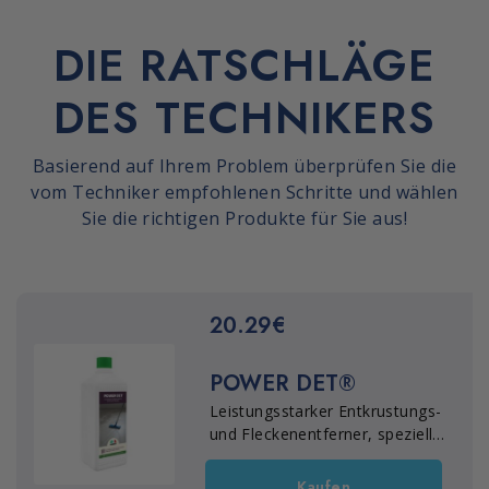
DIE RATSCHLÄGE
DES TECHNIKERS
Basierend auf Ihrem Problem überprüfen Sie die
vom Techniker empfohlenen Schritte und wählen
Sie die richtigen Produkte für Sie aus!
20.29€
POWER DET®
Leistungsstarker Entkrustungs-
und Fleckenentferner, speziell
für die Intensivreinigung und die
Erstreinigung nach der
Kaufen