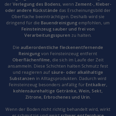
der
Verlegung des Bodens
, wenn
Zement-, Kleber-
oder andere Rückstände
das Erscheinungsbild der
Oberfläche beeinträchtigen. Deshalb wird sie
dringend für die
Bauendreinigung
empfohlen, um
Feinsteinzeug sauber und frei von
Verarbeitungsspuren
zu halten.
Die
außerordentliche fleckenentfernende
Reinigung
von Feinsteinzeug entfernt
Oberflächenfilme
, die sich im Laufe der Zeit
ansammeln. Diese Schichten halten Schmutz fest
und reagieren auf
säure- oder alkalihaltige
Substanzen
in Alltagsprodukten. Dadurch wird
Feinsteinzeug besonders anfällig für
Entkalker,
kohlensäurehaltige Getränke, Wein, Sekt,
Zitrone, Erbrochenes und Urin
.
Wenn der Boden nicht richtig behandelt wird, wirkt
er schmutzig und weist
schwer entfernbare