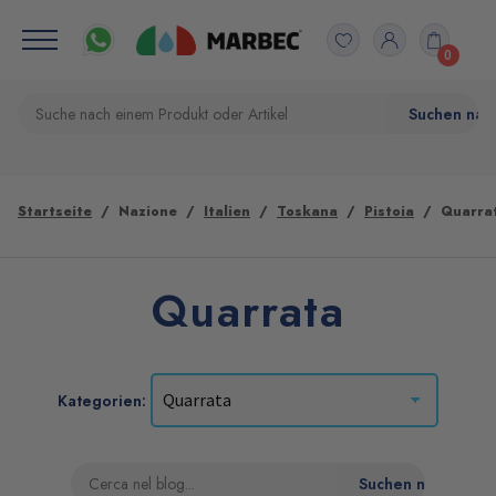
0
Startseite
Nazione
Italien
Toskana
Pistoia
Quarra
Quarrata
Kategorien: