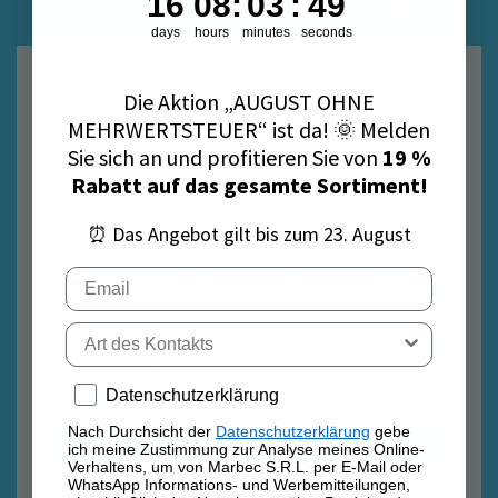
16
08
:
03
:
49
Ihre erste Bestellung zu erhalten.
days
hours
minutes
seconds
E-Mail
Die Aktion „AUGUST OHNE
MEHRWERTSTEUER“ ist da! 🌞 Melden
Sie sich an und profitieren Sie von
19 %
Rabatt auf das gesamte Sortiment!
⏰ Das Angebot gilt bis zum 23. August
Datenschutzrichtlinie
Datenschutzrichtlinie
Email
Nach Durchsicht der
Datenschutzerklärung
gebe ich
meine Zustimmung zur Analyse meines Online-
Verhaltens, um von Marbec S.R.L. per E-Mail oder
Tipo di contatto
WhatsApp Informations- und Werbemitteilungen,
einschließlich des Newsletters, über Produkte der
Marke Marbec, die meinem spezifischen Interesse
entsprechen, zu erhalten.
Privacy policy
Datenschutzerklärung
Nach Durchsicht der
Datenschutzerklärung
gebe
Anmelden
ich meine Zustimmung zur Analyse meines Online-
Verhaltens, um von Marbec S.R.L. per E-Mail oder
WhatsApp Informations- und Werbemitteilungen,