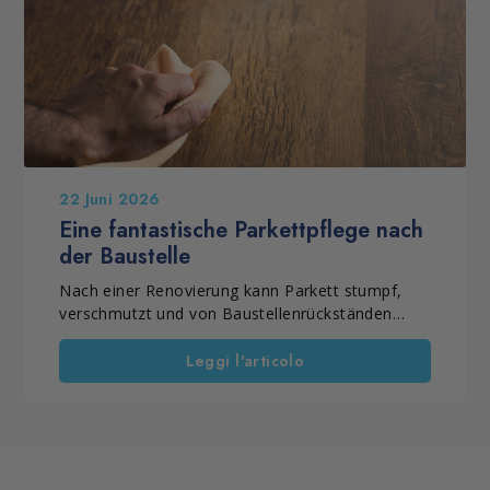
Reinigungsmaßnahmen unterscheiden. Mit den
richtigen Lösungen lassen sich Schmutz, Staub,
Rückstände und Beläge wirksam entfernen, die
Alltagshygiene verbessern und Oberflächen
langfristig gepflegt erhalten. Eine gründliche
Hausreinigung bietet außerdem die ideale
Gelegenheit, längst aufgeschobene Arbeiten im
Haushalt endlich zu erledigen.
22 Juni 2026
Eine fantastische Parkettpflege nach
der Baustelle
Nach einer Renovierung kann Parkett stumpf,
verschmutzt und von Baustellenrückständen
gezeichnet wirken. Bevor Sie jedoch über ein
vollständiges Abschleifen nachdenken, sollten Sie
Leggi l'articolo
zunächst eine fachgerechte Intensivpflege in
Betracht ziehen. In vielen Fällen lässt sich die
natürliche Schönheit des Holzes
wiederherstellen. Gleichzeitig bleibt die
charaktervolle Patina erhalten, die den