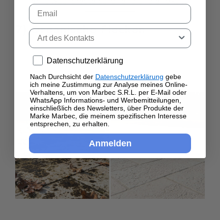
Entfernt Wachsreste schonend und effektiv.
Email
7) Organische Flecken
Tipo di contatto
Privacy policy
Datenschutzerklärung
Nach Durchsicht der
Datenschutzerklärung
gebe
ich meine Zustimmung zur Analyse meines Online-
Verhaltens, um von Marbec S.R.L. per E-Mail oder
WhatsApp Informations- und Werbemitteilungen,
einschließlich des Newsletters, über Produkte der
Marke Marbec, die meinem spezifischen Interesse
entsprechen, zu erhalten.
Anmelden