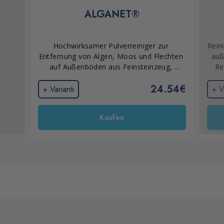
ALGANET®
Hochwirksamer Pulverreiniger zur 
Rein
Entfernung von Algen, Moos und Flechten 
auß
auf Außenböden aus Feinsteinzeug, 
Re
Naturstein, Terrakotta und Beton. Ideal 
gr
24.54€
für Naturstein- und Steinflächen im 
k
+ Varianti
+ V
Außenbereich, die Witterungseinflüssen 
und biologischen Verschmutzungen 
Kaufen
ausgesetzt sind.