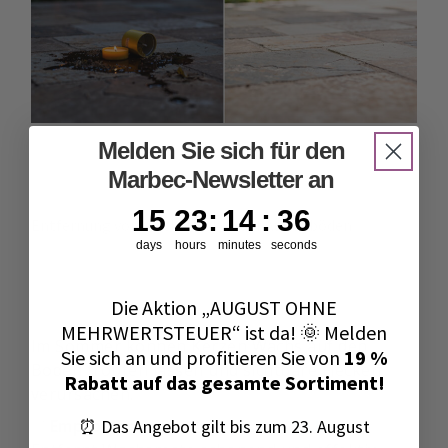
Melden Sie sich für den
Marbec-Newsletter an
15
23
:
14
Countdown ends in:
:
34
15
23
:
14
:
34
Entfernung von Wachsflecken auf Außenböden
days
hours
minutes
seconds
Die Aktion „AUGUST OHNE
MEHRWERTSTEUER“ ist da! 🌞 Melden
Im Sommer können Kerzen Wachs auf den
Sie sich an und profitieren Sie von
19 %
Boden tropfen lassen und sichtbare Flecken
Rabatt auf das gesamte Sortiment!
verursachen.
⏰ Das Angebot gilt bis zum 23. August
✅
Empfohlenes Produkt:
SOLVOSILL®