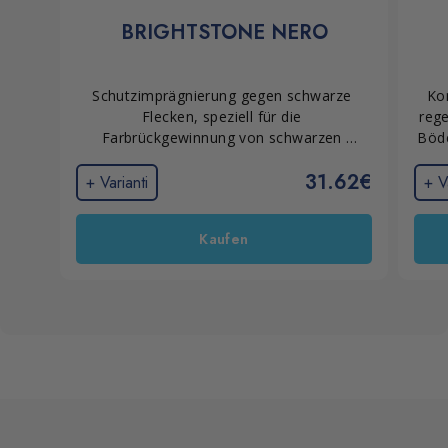
BRIGHTSTONE NERO
Schutzimprägnierung gegen schwarze 
Kon
Flecken, speziell für die 
rege
Farbrückgewinnung von schwarzen 
Böde
Steinmaterialien wie schwarzem Schiefer, 
wir
31.62€
Steinen, Basalt, Granit, Marmor, 
un
+ Varianti
+ V
korrodierten und gebleichten Terrazzo.
Mate
Baus
Kaufen