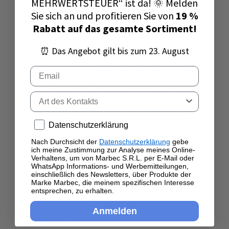
MEHRWERTSTEUER“ ist da! 🌞 Melden
oder durch Verwitterung durch
Sie sich an und profitieren Sie von
19 %
Witterungseinflüsse und
Rabatt auf das gesamte Sortiment!
Kalkablagerungen gebleicht werden.
BRIGHTSTONE NERO bietet eine
⏰ Das Angebot gilt bis zum 23. August
Schutzbehandlung, die perfekt ist, um
Email
den Glanz und die natürliche Schönheit
des Steins zu erhalten und zu erneuern.
Tipo di contatto
Dieses Produkt ist sehr einfach
aufzutragen, massiert bis zur Sättigung
des Materials, wie zum Beispiel das
Privacy policy
Datenschutzerklärung
Auftragen von Wachsen.
Nach Durchsicht der
Datenschutzerklärung
gebe
ich meine Zustimmung zur Analyse meines Online-
Verhaltens, um von Marbec S.R.L. per E-Mail oder
Tipps für die gewöhnliche und
WhatsApp Informations- und Werbemitteilungen,
einschließlich des Newsletters, über Produkte der
Marke Marbec, die meinem spezifischen Interesse
außergewöhnliche Schiefer-
entsprechen, zu erhalten.
Wartung
Anmelden