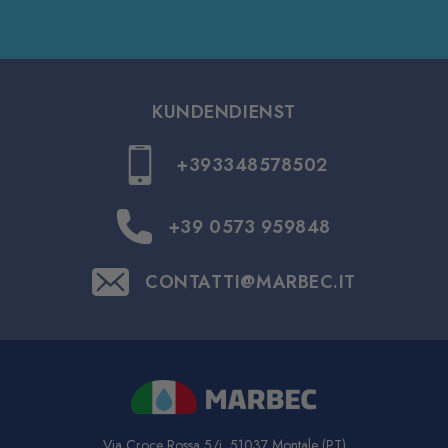
KUNDENDIENST
+393348578502
+39 0573 959848
CONTATTI@MARBEC.IT
Via Croce Rossa 5/i, 51037 Montale (PT)