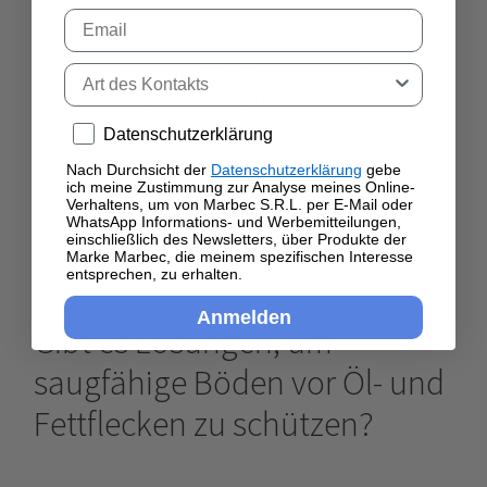
Email
aufweist, ohne Lichthöfe auf den
Materialien zu hinterlassen. Es ist
jedoch wichtig, SOLVOSILL nur auf
Tipo di contatto
Steinzeug, Steinzeug und Keramik oder
auf Rohholz zu verwenden. Bei anderen
Privacy policy
Datenschutzerklärung
Materialien, insbesondere
Nach Durchsicht der
Datenschutzerklärung
gebe
synthetischen Materialien, wird die
ich meine Zustimmung zur Analyse meines Online-
Verwendung nicht empfohlen
Verhaltens, um von Marbec S.R.L. per E-Mail oder
WhatsApp Informations- und Werbemitteilungen,
(synthetische Terrazzo, synthetische
einschließlich des Newsletters, über Produkte der
Mörtel und Harzoberflächen).
Marke Marbec, die meinem spezifischen Interesse
entsprechen, zu erhalten.
Anmelden
Gibt es Lösungen, um
saugfähige Böden vor Öl- und
Fettflecken zu schützen?