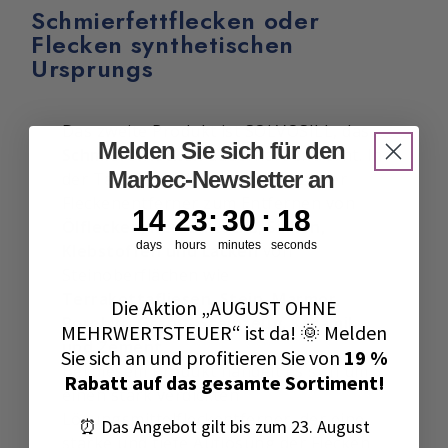
Schmierfettflecken oder
Flecken synthetischen
Ursprungs
Das zweite Produkt ist SOLVOSILL, das
Melden Sie sich für den
Schmierölflecken
dauerhaft entfernt. In
Marbec-Newsletter an
der Tat ist SOLVOSILL ein spezieller
Fleckenentferner zum Entfernen von
14
23
:
30
Countdown ends in:
:
16
14
23
:
30
:
16
Ölflecken, Kerzenwachs, Silikon,
days
hours
minutes
seconds
Klebstoffen und Lacken
von
Steinoberflächen wie
Terrakottafliesen, Stein, Marmor,
Die Aktion „AUGUST OHNE
Porphyr, Granit, Steinzeug, Keramik
MEHRWERTSTEUER“ ist da! 🌞 Melden
und Zement.
Sie sich an und profitieren Sie von
19 %
Bei diesem Produkt handelt es sich um
Rabatt auf das gesamte Sortiment!
einen stark verdickten
Lösungsmittelfleckentferner, der eine
⏰ Das Angebot gilt bis zum 23. August
starke und tiefe Auflösung der Flecken