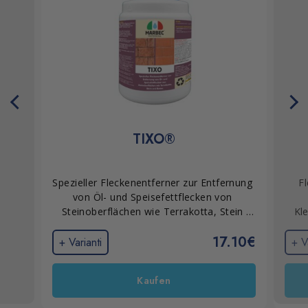
TIXO®
Spezieller Fleckenentferner zur Entfernung 
F
von Öl- und Speisefettflecken von 
Steinoberflächen wie Terrakotta, Stein 
Kl
und Beton.
17.10€
+ Varianti
+ V
Kaufen