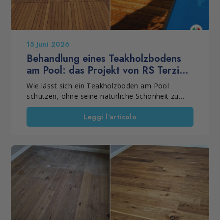
15 Juni 2026
Behandlung eines Teakholzbodens
am Pool: das Projekt von RS Terziani
in Quarrata, Italien
Wie lässt sich ein Teakholzboden am Pool
schützen, ohne seine natürliche Schönheit zu
verändern? Bei diesem Projekt in Quarrata
(Provinz Pistoia, Italien) führte RS Terziani
Leggi l'articolo
Parquet die Behandlung eines Teakholzbodens
im Außenbereich mit einem professionellen
Imprägniersystem durch. Ziel war es, das Holz
dauerhaft vor Wasser, Sonne und
Witterungseinflüssen zu schützen. Gleichzeitig
sollten die natürliche Farbe und die
charakteristische Maserung des Teakholzes
hervorgehoben werden.