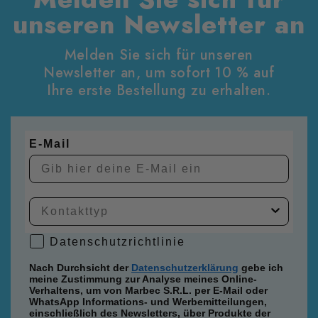
Oberfläche ohne Schleifen wiederhergestellt
unseren Newsletter an
werden. Dadurch blieb die originale Mikrofase
des Parketts erhalten und die natürliche Optik
des Holzes wurde sichtbar aufgewertet.
Melden Sie sich für unseren
Newsletter an, um sofort 10 % auf
Ihre erste Bestellung zu erhalten.
E-Mail
Datenschutzrichtlinie
Datenschutzrichtlinie
Nach Durchsicht der
Datenschutzerklärung
gebe ich
meine Zustimmung zur Analyse meines Online-
Verhaltens, um von Marbec S.R.L. per E-Mail oder
WhatsApp Informations- und Werbemitteilungen,
einschließlich des Newsletters, über Produkte der