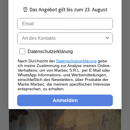
⏰ Das Angebot gilt bis zum 23. August
Email
Tipo di contatto
Privacy policy
Datenschutzerklärung
Auch die Steintür mit Pfosten und Stürze aus
Nach Durchsicht der
Datenschutzerklärung
gebe
ich meine Zustimmung zur Analyse meines Online-
lokalem grauem Sandstein wurde einem
Verhaltens, um von Marbec S.R.L. per E-Mail oder
ähnlichen Restaurierungsprozess unterzogen,
WhatsApp Informations- und Werbemitteilungen,
einschließlich des Newsletters, über Produkte der
einschließlich der Anwendung von TIM zum
Marke Marbec, die meinem spezifischen Interesse
Schutz vor zukünftigen Schäden.
entsprechen, zu erhalten.
Anmelden