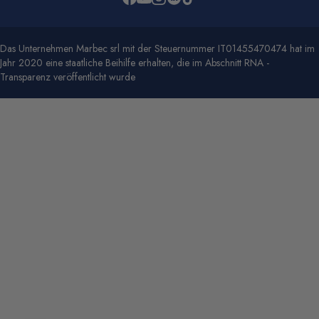
Das Unternehmen Marbec srl mit der Steuernummer IT01455470474 hat im
Jahr 2020 eine staatliche Beihilfe erhalten, die im Abschnitt RNA -
Transparenz veröffentlicht wurde