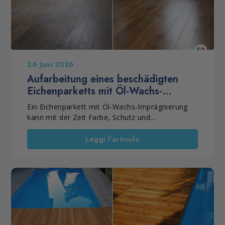
26 Juni 2026
Aufarbeitung eines beschädigten
Eichenparketts mit Öl-Wachs-
Imprägnierung
Ein Eichenparkett mit Öl-Wachs-Imprägnierung
kann mit der Zeit Farbe, Schutz und
Gleichmäßigkeit verlieren. Häufig liegt das an
einer falschen Pflege oder an ungeeigneten
Leggi l'articolo
Produkten. Dennoch muss der Boden nicht
immer ersetzt werden. Wenn das Holz noch
tragfähig ist, kann eine professionelle
Restaurierung die Oberfläche wieder stabilisieren.
So bleibt die natürliche Optik erhalten. Außerdem
verlängert sich die Lebensdauer des Parketts.