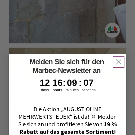
Melden Sie sich für den
Marbec-Newsletter an
12
16
:
9
Countdown ends in:
:
5
12
16
:
09
:
05
days
hours
minutes
seconds
Die Aktion „AUGUST OHNE
MEHRWERTSTEUER“ ist da! 🌞 Melden
Sie sich an und profitieren Sie von
19 %
Rabatt auf das gesamte Sortiment!