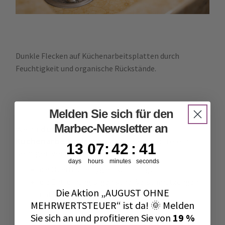
Dunkle Flecken auf Küchenarbeitsplatten durch
Feuchtigkeit und organische Rückstände.
Melden Sie sich für den
Marbec-Newsletter an
Wenn
dunkle Flecken auf
Küchenarbeitsplatten
auftreten, sollte ein
13
7
:
42
Countdown ends in:
:
40
13
07
:
42
:
40
Reiniger verwendet werden, der:
days
hours
minutes
seconds
die Oberfläche hygienisch reinigt
die Entfernung organischer Verschmutzungen
Die Aktion „AUGUST OHNE
unterstützt
MEHRWERTSTEUER“ ist da! 🌞 Melden
Naturstein, Feinsteinzeug oder
Sie sich an und profitieren Sie von
19 %
Verbundmaterialien nicht beschädigt