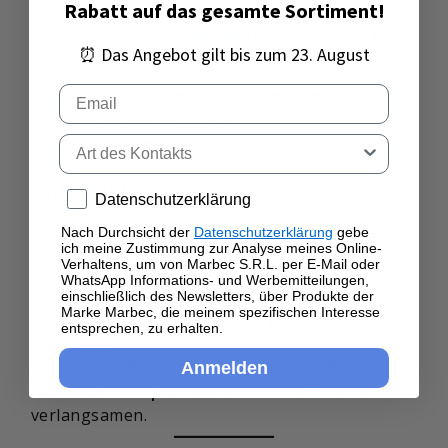
Rabatt auf das gesamte Sortiment!
In solchen Fällen ist
PULIMUFFE®
geeignet für:
⏰ Das Angebot gilt bis zum 23. August
keramische Oberflächen
Email
feuchtigkeitsbelastete Küchenarbeitsplatten
Fugen und Übergänge
Tipo di contatto
Bereiche mit erhöhter organischer Belastung
PULIMUFFE®
hilft, dunkle Verfärbungen zu
Privacy policy
Datenschutzerklärung
entfernen und das Erscheinungsbild der
Nach Durchsicht der
Datenschutzerklärung
gebe
Oberfläche wiederherzustellen – ohne abrasive
ich meine Zustimmung zur Analyse meines Online-
Mittel oder aggressive Säuren, die die
Verhaltens, um von Marbec S.R.L. per E-Mail oder
WhatsApp Informations- und Werbemitteilungen,
Arbeitsplatte beschädigen könnten.
einschließlich des Newsletters, über Produkte der
Marke Marbec, die meinem spezifischen Interesse
Nach der Behandlung tragen gründliches
entsprechen, zu erhalten.
Trocknen und regelmäßige Reinigung dazu bei,
die erneute Bildung von
Schimmel auf
Anmelden
Küchenarbeitsplatten
und dunklen Flecken zu
verlangsamen.