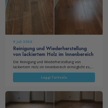
9 Juli 2026
Reinigung und Wiederherstellung
von lackiertem Holz im Innenbereich
Die Reinigung und Wiederherstellung von
lackiertem Holz im Innenbereich ermöglicht es,
matt oder glänzend lackiertes Parkett
aufzubereiten, das durch die tägliche Nutzung an
Leggi l'articolo
Glanz, Farbintensität und Gleichmäßigkeit
verloren hat. Ist die Lackschicht noch vorhanden
und muss der Boden nicht vollständig
abgeschliffen werden, lässt sich das Parkett
ohne Schleifen renovieren. Ein gezielter
Behandlungszyklus entfernt oberflächliche