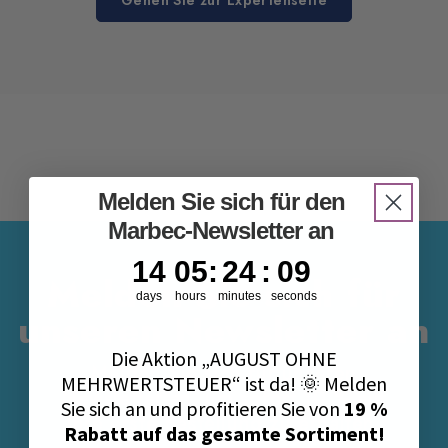
Gehen Sie zur Expertenseite
Melden Sie sich für den
Marbec-Newsletter an
14
5
:
24
Countdown ends in:
:
8
14
05
:
24
:
08
Melden Sie sich für
days
hours
minutes
seconds
unseren Newsletter an
Die Aktion „AUGUST OHNE
Melden Sie sich für unseren
MEHRWERTSTEUER“ ist da! 🌞 Melden
Newsletter an, um sofort 10 % auf
Sie sich an und profitieren Sie von
19 %
Ihre erste Bestellung zu erhalten.
Rabatt auf das gesamte Sortiment!