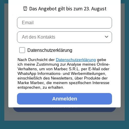
⏰ Das Angebot gilt bis zum 23. August
E-Mail
Email
Tipo di contatto
Privacy policy
Datenschutzerklärung
Datenschutzrichtlinie
Datenschutzrichtlinie
Nach Durchsicht der
Datenschutzerklärung
gebe
ich meine Zustimmung zur Analyse meines Online-
Nach Durchsicht der
Datenschutzerklärung
gebe ich
Verhaltens, um von Marbec S.R.L. per E-Mail oder
meine Zustimmung zur Analyse meines Online-
WhatsApp Informations- und Werbemitteilungen,
Verhaltens, um von Marbec S.R.L. per E-Mail oder
einschließlich des Newsletters, über Produkte der
WhatsApp Informations- und Werbemitteilungen,
Marke Marbec, die meinem spezifischen Interesse
einschließlich des Newsletters, über Produkte der
entsprechen, zu erhalten.
Marke Marbec, die meinem spezifischen Interesse
entsprechen, zu erhalten.
Anmelden
Anmelden