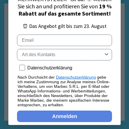
Sie sich an und profitieren Sie von
19 %
Rabatt auf das gesamte Sortiment!
E-Mail
⏰ Das Angebot gilt bis zum 23. August
Email
Tipo di contatto
Datenschutzrichtlinie
Datenschutzrichtlinie
Nach Durchsicht der
Datenschutzerklärung
gebe ich
Privacy policy
Datenschutzerklärung
meine Zustimmung zur Analyse meines Online-
Verhaltens, um von Marbec S.R.L. per E-Mail oder
Nach Durchsicht der
Datenschutzerklärung
gebe
WhatsApp Informations- und Werbemitteilungen,
ich meine Zustimmung zur Analyse meines Online-
einschließlich des Newsletters, über Produkte der
Verhaltens, um von Marbec S.R.L. per E-Mail oder
Marke Marbec, die meinem spezifischen Interesse
WhatsApp Informations- und Werbemitteilungen,
entsprechen, zu erhalten.
einschließlich des Newsletters, über Produkte der
Marke Marbec, die meinem spezifischen Interesse
entsprechen, zu erhalten.
Anmelden
Anmelden